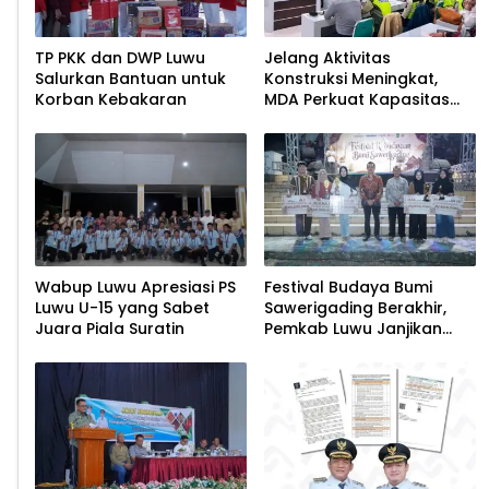
TP PKK dan DWP Luwu
Jelang Aktivitas
Salurkan Bantuan untuk
Konstruksi Meningkat,
Korban Kebakaran
MDA Perkuat Kapasitas
Personel Keamanan
Wabup Luwu Apresiasi PS
Festival Budaya Bumi
Luwu U-15 yang Sabet
Sawerigading Berakhir,
Juara Piala Suratin
Pemkab Luwu Janjikan
Agenda Tahunan