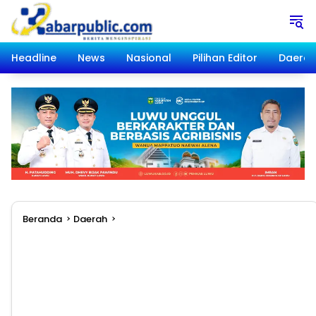
Langsung
ke
konten
Headline
News
Nasional
Pilihan Editor
Daera
Beranda
Daerah