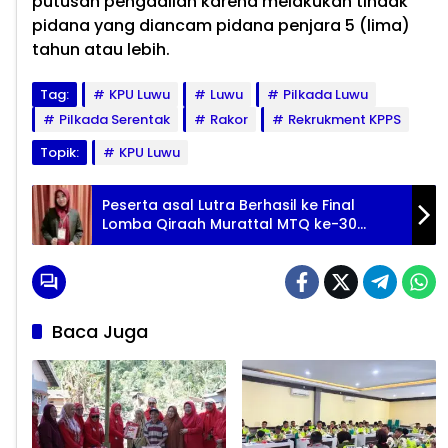
putusan pengadilan karena melakukan tindak
pidana yang diancam pidana penjara 5 (lima)
tahun atau lebih.
Tag:
KPU Luwu
Luwu
Pilkada Luwu
Pilkada Serentak
Rakor
Rekrukment KPPS
Topik:
KPU Luwu
Peserta asal Lutra Berhasil ke Final
Lomba Qiraah Murattal MTQ ke-30
Tingkat Nasional
Baca Juga