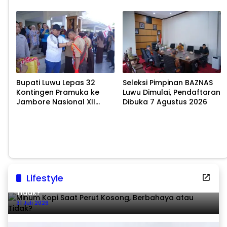
Pelestarian Budaya
untuk Cegah Stunting
Bupati Luwu Lepas 32
Seleksi Pimpinan BAZNAS
Kontingen Pramuka ke
Luwu Dimulai, Pendaftaran
Jambore Nasional XII
Dibuka 7 Agustus 2026
2026
Lifestyle
Minum Kopi Saat Perut Kosong, Berbahaya atau
Tidak?
31 Juli 2026