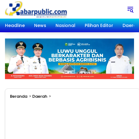
Langsung
ke
konten
Headline
News
Nasional
Pilihan Editor
Daera
Beranda
Daerah