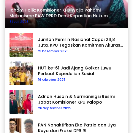
Idham Holik: Komisioner KPU Wajib Pahami
Mekanisme PAW DPRD Demi Kepastian Hukum
31 Juli 2026
Jumlah Pemilih Nasional Capai 211,8
Juta, KPU Tegaskan Komitmen Akurasi
Data Berkelanjutan
21 Desember 2025
HUT ke-61 Jadi Ajang Golkar Luwu
Perkuat Kepedulian Sosial
16 Oktober 2025
Adnan Husain & Nurmaningsi Resmi
Jabat Komisioner KPU Palopo
26 September 2025
PAN Nonaktifkan Eko Patrio dan Uya
Kuya dari Fraksi DPR RI