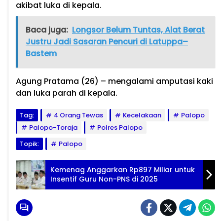
akibat luka di kepala.
Baca juga:
Longsor Belum Tuntas, Alat Berat
Justru Jadi Sasaran Pencuri di Latuppa–
Bastem
Agung Pratama (26) – mengalami amputasi kaki
dan luka parah di kepala.
Tag:
4 Orang Tewas
Kecelakaan
Palopo
Palopo-Toraja
Polres Palopo
Topik:
Palopo
Kemenag Anggarkan Rp897 Miliar untuk
Insentif Guru Non-PNS di 2025