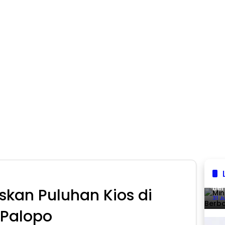
Min
Ber
kan Puluhan Kios di
31 J
 Palopo