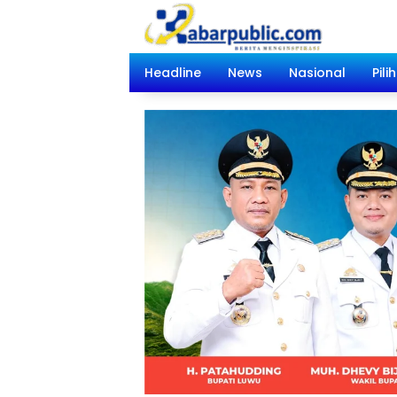
Langsung
ke
konten
Headline
News
Nasional
Pili