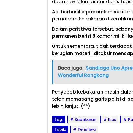
dapat berjalan lancar dan situasi
Api berhasil dipadamkan sekitar 
pemadam kebakaran dikerahkan k
Dalam peristiwa tersebut, sebanya
permanen berisi 8 kamar milik Ha
Untuk sementara, tidak terdapat 
kerugian materiil ditaksir mencapa
Baca juga:
Sandiaga Uno Apres
Wonderful Rongkong
Penyebab kebakaran masih dalam 
telah memasang garis polisi di se
lebih lanjut. (**)
Tag:
Kebakaran
Kios
Pa
Topik:
Peristiwa