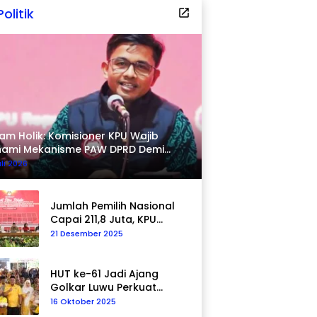
Politik
am Holik: Komisioner KPU Wajib
hami Mekanisme PAW DPRD Demi
pastian Hukum
uli 2026
Jumlah Pemilih Nasional
Capai 211,8 Juta, KPU
Tegaskan Komitmen
21 Desember 2025
Akurasi Data
Berkelanjutan
HUT ke-61 Jadi Ajang
Golkar Luwu Perkuat
Kepedulian Sosial
16 Oktober 2025