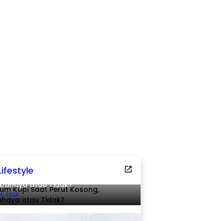
Lifestyle
um Kopi Saat Perut Kosong,
bahaya atau Tidak?
uli 2026