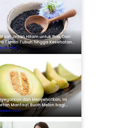
faat Jintan Hitam untuk Pria, Dari
ya Tahan Tubuh hingga Kesehatan
erma
nuari 2026
yegarkan dan Menyehatkan, Ini
etan Manfaat Buah Melon bagi
buh
ovember 2025