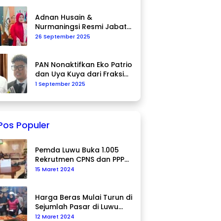
Adnan Husain &
Nurmaningsi Resmi Jabat
Komisioner KPU Palopo
26 September 2025
PAN Nonaktifkan Eko Patrio
dan Uya Kuya dari Fraksi
DPR RI
1 September 2025
Pos Populer
Pemda Luwu Buka 1.005
Rekrutmen CPNS dan PPPK
Tahun 2024
15 Maret 2024
Harga Beras Mulai Turun di
Sejumlah Pasar di Luwu
Utara
12 Maret 2024