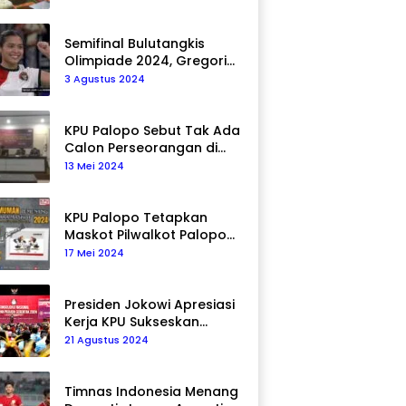
Semifinal Bulutangkis
Olimpiade 2024, Gregoria
Mariska Tunjung Akan
3 Agustus 2024
Hadapi Pemain Asal Korea
Selatan
KPU Palopo Sebut Tak Ada
Calon Perseorangan di
Pilkada 2024
13 Mei 2024
KPU Palopo Tetapkan
Maskot Pilwalkot Palopo
2024, Berikut Maknanya!
17 Mei 2024
Presiden Jokowi Apresiasi
Kerja KPU Sukseskan
Pemilu 2024
21 Agustus 2024
Timnas Indonesia Menang