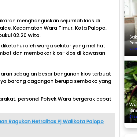
bakaran menghanguskan sejumlah kios di
jalae, Kecamatan Wara Timur, Kota Palopo,
pukul 02.20 Wita.
Sak
Pe
diketahui oleh warga sekitar yang melihat
21 
mbat dan membakar kios-kios di kawasan
aran sebagian besar bangunan kios terbuat
anya barang dagangan berupa sembako yang
rakat, personel Polsek Wara bergerak cepat
Was
Bin
21 
an Ragukan Netralitas Pj Walikota Palopo