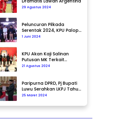
Dramatis Lawan Argentina
29 Agustus 2024
Peluncuran Pilkada
Serentak 2024, KPU Palopo
Ajak Masyarakat Ciptakan
1 Juni 2024
Pilkada Damai
KPU Akan Kaji Salinan
Putusan MK Terkait
Pencalonan Pilkada
21 Agustus 2024
Paripurna DPRD, Pj Bupati
Luwu Serahkan LKPJ Tahun
2023
25 Maret 2024