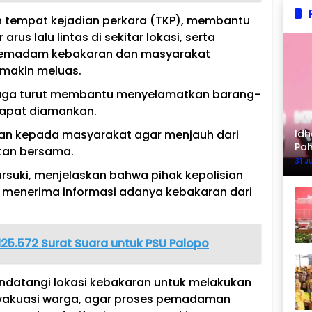
tempat kejadian perkara (TKP), membantu
us lalu lintas di sekitar lokasi, serta
 pemadam kebakaran dan masyarakat
makin meluas.
a juga turut membantu menyelamatkan barang-
dapat diamankan.
Idh
an kepada masyarakat agar menjauh dari
Pa
tan bersama.
Ke
31 J
rsuki, menjelaskan bahwa pihak kepolisian
h menerima informasi adanya kebakaran dari
125.572 Surat Suara untuk PSU Palopo
ndatangi lokasi kebakaran untuk melakukan
akuasi warga, agar proses pemadaman