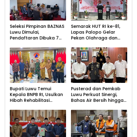
Seleksi Pimpinan BAZNAS
Semarak HUT RI ke-81,
Luwu Dimulai,
Lapas Palopo Gelar
Pendaftaran Dibuka 7
Pekan Olahraga dan
Agustus 2026
Lomba Tradisional
Bupati Luwu Temui
Pusterad dan Pemkab
Kepala BNPB RI, Usulkan
Luwu Perkuat Sinergi,
Hibah Rehabilitasi
Bahas Air Bersih hingga
Pascabencana
Infrastruktur
Pascabencana