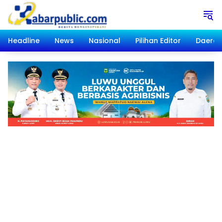
Langsung
ke
konten
Headline
News
Nasional
Pilihan Editor
Daera