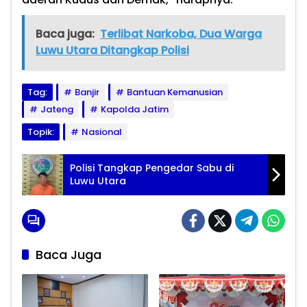
Baca juga:
Terlibat Narkoba, Dua Warga
Luwu Utara Ditangkap Polisi
Tag:
Banjir
Bantuan Kemanusian
Jateng
Kapolda Jatim
Topik:
Nasional
Polisi Tangkap Pengedar Sabu di
Luwu Utara
Baca Juga