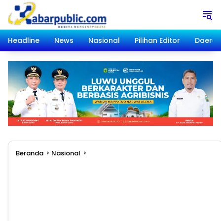
Langsung
ke
konten
Headline
News
Nasional
Pilihan Editor
Daera
Beranda
Nasional