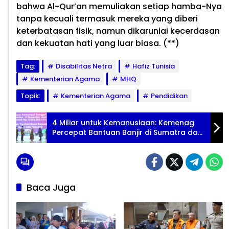
bahwa Al-Qur’an memuliakan setiap hamba-Nya
tanpa kecuali termasuk mereka yang diberi
keterbatasan fisik, namun dikaruniai kecerdasan
dan kekuatan hati yang luar biasa. (**)
Tag:
Disabilitas Netra
Hafiz Tunisia
Kementerian Agama
MHQ
Topik:
Kementerian Agama
Pendidikan
4 Miliar untuk Kemanusiaan: Kemenag
Percepat Bantuan Banjir di Sumatra dan
Aceh
Baca Juga