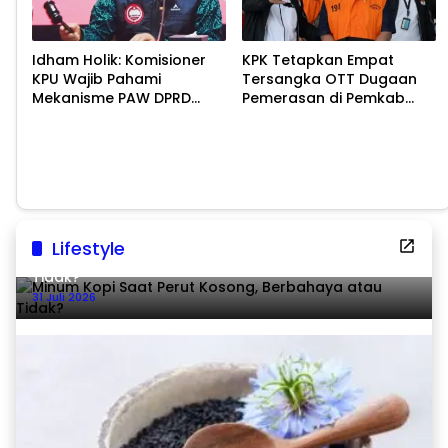
Idham Holik: Komisioner
KPK Tetapkan Empat
KPU Wajib Pahami
Tersangka OTT Dugaan
Mekanisme PAW DPRD
Pemerasan di Pemkab
Demi Kepastian Hukum
Pemalang
Lifestyle
Minum Kopi Saat Perut Kosong, Berbahaya atau
Tidak?
31 Juli 2026