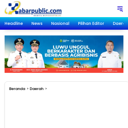
Langsung
ke
konten
Headline
News
Nasional
Pilihan Editor
Daera
Beranda
Daerah