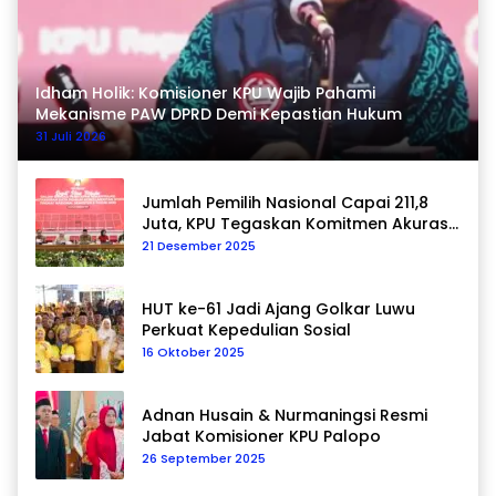
Idham Holik: Komisioner KPU Wajib Pahami
Mekanisme PAW DPRD Demi Kepastian Hukum
31 Juli 2026
Jumlah Pemilih Nasional Capai 211,8
Juta, KPU Tegaskan Komitmen Akurasi
Data Berkelanjutan
21 Desember 2025
HUT ke-61 Jadi Ajang Golkar Luwu
Perkuat Kepedulian Sosial
16 Oktober 2025
Adnan Husain & Nurmaningsi Resmi
Jabat Komisioner KPU Palopo
26 September 2025