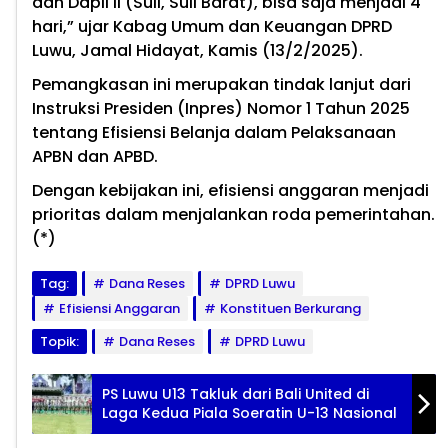
dan Dapil II (Suli, Suli Barat), bisa saja menjadi 4
hari,” ujar Kabag Umum dan Keuangan DPRD
Luwu, Jamal Hidayat, Kamis (13/2/2025).
Pemangkasan ini merupakan tindak lanjut dari
Instruksi Presiden (Inpres) Nomor 1 Tahun 2025
tentang Efisiensi Belanja dalam Pelaksanaan
APBN dan APBD.
Dengan kebijakan ini, efisiensi anggaran menjadi
prioritas dalam menjalankan roda pemerintahan.
(*)
Tag:
Dana Reses
DPRD Luwu
Efisiensi Anggaran
Konstituen Berkurang
Topik:
Dana Reses
DPRD Luwu
PS Luwu U13 Takluk dari Bali United di
Laga Kedua Piala Soeratin U-13 Nasional