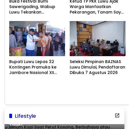
Buka Festival Bumi
Ketua TP PKK Luwu Ajak
Sawerigading, Wabup
Warga Manfaatkan
Luwu Tekankan
Pekarangan, Tanam Sayur
Pelestarian Budaya
untuk Cegah Stunting
Bupati Luwu Lepas 32
Seleksi Pimpinan BAZNAS
Kontingen Pramuka ke
Luwu Dimulai, Pendaftaran
Jambore Nasional XII
Dibuka 7 Agustus 2026
2026
Lifestyle
Minum Kopi Saat Perut Kosong, Berbahaya atau
Tidak?