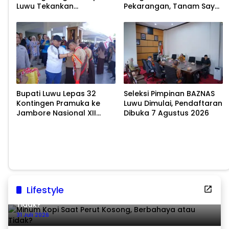
Luwu Tekankan
Pekarangan, Tanam Sayur
Pelestarian Budaya
untuk Cegah Stunting
Bupati Luwu Lepas 32
Seleksi Pimpinan BAZNAS
Kontingen Pramuka ke
Luwu Dimulai, Pendaftaran
Jambore Nasional XII
Dibuka 7 Agustus 2026
2026
Lifestyle
Minum Kopi Saat Perut Kosong, Berbahaya atau
Tidak?
31 Juli 2026