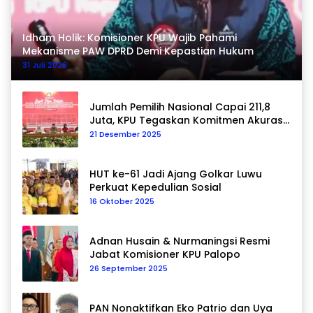
Idham Holik: Komisioner KPU Wajib Pahami
Mekanisme PAW DPRD Demi Kepastian Hukum
31 Juli 2026
Jumlah Pemilih Nasional Capai 211,8
Juta, KPU Tegaskan Komitmen Akurasi
Data Berkelanjutan
21 Desember 2025
HUT ke-61 Jadi Ajang Golkar Luwu
Perkuat Kepedulian Sosial
16 Oktober 2025
Adnan Husain & Nurmaningsi Resmi
Jabat Komisioner KPU Palopo
26 September 2025
PAN Nonaktifkan Eko Patrio dan Uya