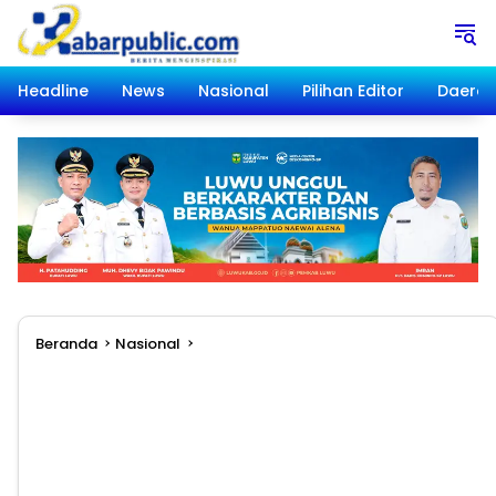
Langsung
ke
konten
Headline
News
Nasional
Pilihan Editor
Daera
Beranda
Nasional