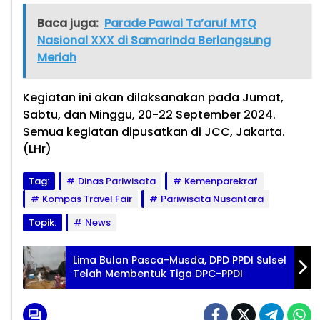
Baca juga:
Parade Pawai Ta’aruf MTQ
Nasional XXX di Samarinda Berlangsung
Meriah
Kegiatan ini akan dilaksanakan pada Jumat,
Sabtu, dan Minggu, 20-22 September 2024.
Semua kegiatan dipusatkan di JCC, Jakarta.
(LHr)
Tag:
Dinas Pariwisata
Kemenparekraf
Kompas Travel Fair
Pariwisata Nusantara
Topik:
News
Lima Bulan Pasca-Musda, DPD PPDI Sulsel
Telah Membentuk Tiga DPC-PPDI