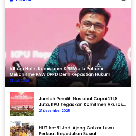
Idham Holik: Komisioner KPU Wajib Pahami
Mekanisme PAW DPRD Demi Kepastian Hukum
31 Juli 2026
Jumlah Pemilih Nasional Capai 211,8
Juta, KPU Tegaskan Komitmen Akurasi
Data Berkelanjutan
21 Desember 2025
HUT ke-61 Jadi Ajang Golkar Luwu
Perkuat Kepedulian Sosial