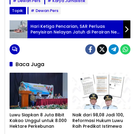
Dewan Pers
Karya Jurnalistik
Topik:
Dewan Pers
Hari Ketiga Pencarian, SAR Perluas
Penyisiran Nelayan Jatuh di Perairan New
Port Makassar
Baca Juga
Luwu Siapkan 8 Juta Bibit
Naik dari 98,08 Jadi 100,
Kakao Unggul untuk 8.000
Reformasi Hukum Luwu
Hektare Perkebunan
Raih Predikat Istimewa