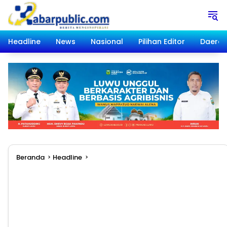
Langsung
ke
konten
Headline
News
Nasional
Pilihan Editor
Daera
Beranda
Headline