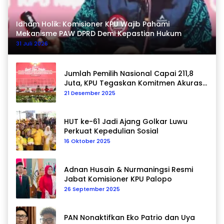
Idham Holik: Komisioner KPU Wajib Pahami
Mekanisme PAW DPRD Demi Kepastian Hukum
31 Juli 2026
Jumlah Pemilih Nasional Capai 211,8
Juta, KPU Tegaskan Komitmen Akurasi
Data Berkelanjutan
21 Desember 2025
HUT ke-61 Jadi Ajang Golkar Luwu
Perkuat Kepedulian Sosial
16 Oktober 2025
Adnan Husain & Nurmaningsi Resmi
Jabat Komisioner KPU Palopo
26 September 2025
PAN Nonaktifkan Eko Patrio dan Uya