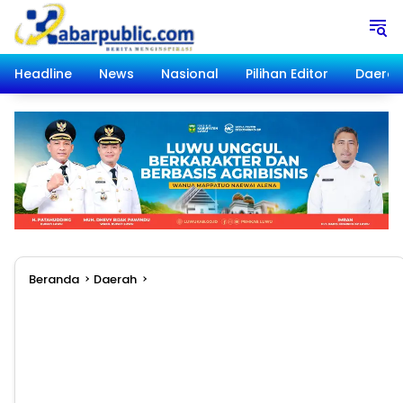
Langsung
ke
konten
Headline
News
Nasional
Pilihan Editor
Daera
Beranda
Daerah