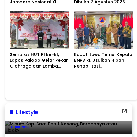
Jambore Nasional XII
Dibuka 7 Agustus 2026
2026
Semarak HUT RI ke-81,
Bupati Luwu Temui Kepala
Lapas Palopo Gelar Pekan
BNPB RI, Usulkan Hibah
Olahraga dan Lomba
Rehabilitasi
Tradisional
Pascabencana
Lifestyle
Minum Kopi Saat Perut Kosong, Berbahaya atau
Tidak?
31 Juli 2026