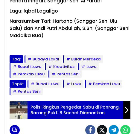
Penata Iringan: Sanggar Seni Al Farabi
Lagu: Iqbal Lagaligo
Narasumber Tari: Hartono (Sanggar Seni Ulu
Salu) dan Andi Putri Abdullah, S.Sn. (Sanggar Seni
Maddika Bua)
Tag:
Budaya Lokal
Bulan Merdeka
Bupati Luwu
Kreativitas
Luwu
Pemkab Luwu
Pentas Seni
Topik:
Bupati Luwu
Luwu
Pemkab Luwu
Pentas Seni
Polisi Ringkus Pengedar Sabu di Ponrang,
Barang Bukti 8 Sachet Diamankan