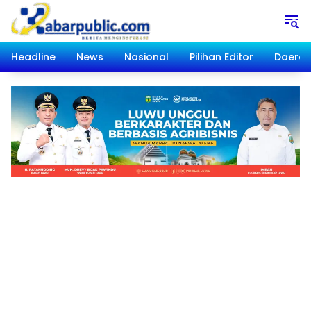
Langsung
ke
konten
Headline
News
Nasional
Pilihan Editor
Daera