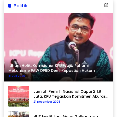
Politik
Idham Holik: Komisioner KPU Wajib Pahami
Mekanisme PAW DPRD Demi Kepastian Hukum
31 Juli 2026
Jumlah Pemilih Nasional Capai 211,8
Juta, KPU Tegaskan Komitmen Akurasi
Data Berkelanjutan
21 Desember 2025
HUT ke-61 Jadi Ajang Golkar Luwu