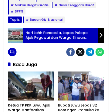
Makan Bergizi Gratis
Nusa Tenggara Barat
SPPG
Topik:
Badan Gizi Nasional
Hari Lahir Pancasila, Lapas Palopo
Ajak Pegawai dan Warga Binaan
Amalkan Nilai Kebangsaan
Baca Juga
Ketua TP PKK Luwu Ajak
Bupati Luwu Lepas 32
Warga Manfaatkan
Kontingen Pramuka ke