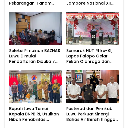
Pekarangan, Tanam
Jambore Nasional XII
Sayur untuk Cegah
2026
Stunting
Seleksi Pimpinan BAZNAS
Semarak HUT RI ke-81,
Luwu Dimulai,
Lapas Palopo Gelar
Pendaftaran Dibuka 7
Pekan Olahraga dan
Agustus 2026
Lomba Tradisional
Bupati Luwu Temui
Pusterad dan Pemkab
Kepala BNPB RI, Usulkan
Luwu Perkuat Sinergi,
Hibah Rehabilitasi
Bahas Air Bersih hingga
Pascabencana
Infrastruktur