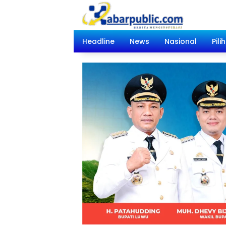
Langsung
ke
konten
Headline
News
Nasional
Pili