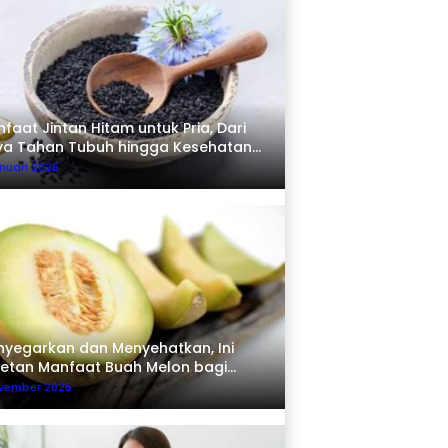
faat Jintan Hitam untuk Pria, Dari
ya Tahan Tubuh hingga Kesehatan
erma
nuari 2026
yegarkan dan Menyehatkan, Ini
etan Manfaat Buah Melon bagi
buh
ovember 2025