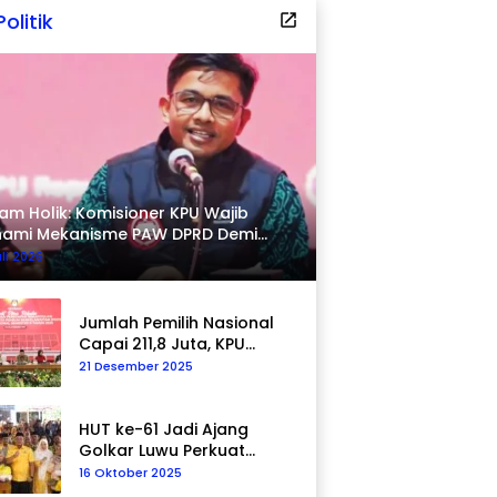
Politik
am Holik: Komisioner KPU Wajib
hami Mekanisme PAW DPRD Demi
pastian Hukum
uli 2026
Jumlah Pemilih Nasional
Capai 211,8 Juta, KPU
Tegaskan Komitmen
21 Desember 2025
Akurasi Data
Berkelanjutan
HUT ke-61 Jadi Ajang
Golkar Luwu Perkuat
Kepedulian Sosial
16 Oktober 2025