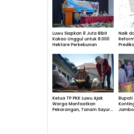
Luwu Siapkan 8 Juta Bibit
Naik da
Kakao Unggul untuk 8.000
Reform
Hektare Perkebunan
Predik
Ketua TP PKK Luwu Ajak
Bupati
Warga Manfaatkan
Kontin
Pekarangan, Tanam Sayur
Jambor
untuk Cegah Stunting