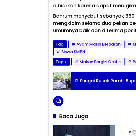
dibiarkan karena dapat merugika
Bahrum menyebut sebanyak 660 s
mengklaim selama dua pekan pe
umumnya baik dan diterima positi
Tag:
Ayam Masih Berdarah
M
Siswa SMPN
Topik:
Makan Bergizi Gratis
P
12 Sungai Rusak Parah, Bupa
Baca Juga