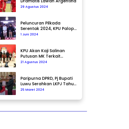
Dramatis Lawan Argentina
29 Agustus 2024
Peluncuran Pilkada
Serentak 2024, KPU Palopo
Ajak Masyarakat Ciptakan
1 Juni 2024
Pilkada Damai
KPU Akan Kaji Salinan
Putusan MK Terkait
Pencalonan Pilkada
21 Agustus 2024
Paripurna DPRD, Pj Bupati
Luwu Serahkan LKPJ Tahun
2023
25 Maret 2024