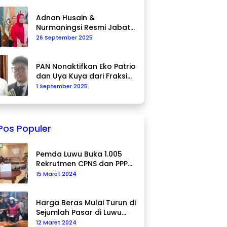
Adnan Husain &
Nurmaningsi Resmi Jabat
Komisioner KPU Palopo
26 September 2025
PAN Nonaktifkan Eko Patrio
dan Uya Kuya dari Fraksi
DPR RI
1 September 2025
Pos Populer
Pemda Luwu Buka 1.005
Rekrutmen CPNS dan PPPK
Tahun 2024
15 Maret 2024
Harga Beras Mulai Turun di
Sejumlah Pasar di Luwu
Utara
12 Maret 2024