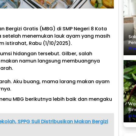
 Bergizi Gratis (MBG) di SMP Negeri 8 Kota
wa setelah menemukan lauk ayam yang masih
Sak
Pe
 istirahat, Rabu (1/10/2025).
21 
si hidangan tersebut. Gilber, salah
t makan namun langsung membuangnya
arah.
 darah. Aku buang, mama larang makan ayam
rnya.
 menu MBG berikutnya lebih baik dan mengaku
Was
Bin
21 
ekolah, SPPG Suli Distribusikan Makan Bergizi