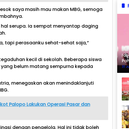
u. Besok saya masih mau makan MBG, semoga
tambahnya.
i hal serupa. Ia sempat menyantap daging
ah.
, tapi perasaanku sehat-sehat saja,”
Idh
kegaduhan kecil di sekolah. Beberapa siswa
Pa
 yang belum matang sempurna kepada
Ke
31 J
atria, menegaskan akan menindaklanjuti
MBG.
kot Palopo Lakukan Operasi Pasar dan
asi dengan pengelola. Hal ini tidak boleh