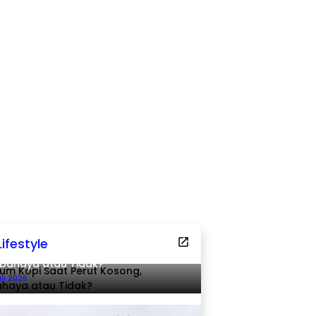
Lifestyle
um Kopi Saat Perut Kosong,
bahaya atau Tidak?
uli 2026