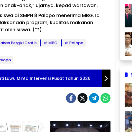
n anak-anak,” ujarnya. kepad wartawan.
iswa di SMPN 8 Palopo menerima MBG. Ia
laksanaan program, kualitas makanan
f oleh siswa. (**)
akan Bergizi Gratis
MBG
Palopo
alopo
ti Luwu Minta Intervensi Pusat Tahun 2026