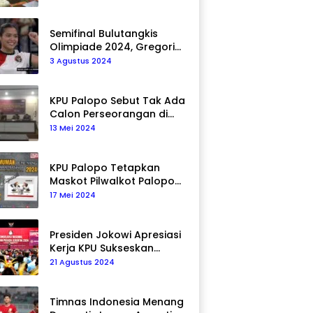
Semifinal Bulutangkis
Olimpiade 2024, Gregoria
Mariska Tunjung Akan
3 Agustus 2024
Hadapi Pemain Asal Korea
Selatan
KPU Palopo Sebut Tak Ada
Calon Perseorangan di
Pilkada 2024
13 Mei 2024
KPU Palopo Tetapkan
Maskot Pilwalkot Palopo
2024, Berikut Maknanya!
17 Mei 2024
Presiden Jokowi Apresiasi
Kerja KPU Sukseskan
Pemilu 2024
21 Agustus 2024
Timnas Indonesia Menang