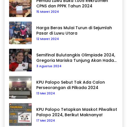
Pemda Luwu Buka 1.005 Rekrutmen
CPNS dan PPPK Tahun 2024
15 Maret 2024
Harga Beras Mulai Turun di Sejumlah
Pasar di Luwu Utara
12 Maret 2024
Semifinal Bulutangkis Olimpiade 2024,
Gregoria Mariska Tunjung Akan Hadapi
Pemain Asal Korea Selatan
3 Agustus 2024
KPU Palopo Sebut Tak Ada Calon
Perseorangan di Pilkada 2024
13 Mei 2024
KPU Palopo Tetapkan Maskot Pilwalkot
Palopo 2024, Berikut Maknanya!
17 Mei 2024