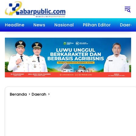
Langsung
ke
konten
Headline
News
Nasional
Pilihan Editor
Daera
Beranda
Daerah