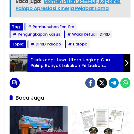
Baca juga:
Momen Pisah Sambut, Kapolres
Palopo Apresiasi Kinerja Pejabat Lama
Tag:
Pembunuhan Feni Ere
Pengungkapan Kasus
Wakil Ketua II DPRD
Topik:
DPRD Palopo
Palopo
Disdukcapil Luwu Utara Ungkap Guru
Paling Banyak Lakukan Perbaikan
Dokumen Kependudukan
Baca Juga