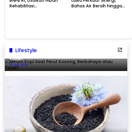
BNPB RI, Usulkan Hibah
Luwu Perkuat Sinergi,
Rehabilitasi
Bahas Air Bersih hingga
Pascabencana
Infrastruktur
Pascabencana
Lifestyle
Minum Kopi Saat Perut Kosong, Berbahaya atau
Tidak?
31 Juli 2026