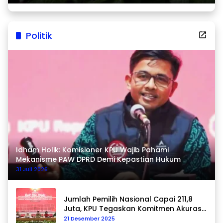
Politik
Idham Holik: Komisioner KPU Wajib Pahami
Mekanisme PAW DPRD Demi Kepastian Hukum
31 Juli 2026
Jumlah Pemilih Nasional Capai 211,8
Juta, KPU Tegaskan Komitmen Akurasi
Data Berkelanjutan
21 Desember 2025