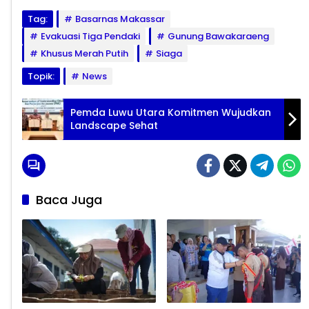
Tag:
Basarnas Makassar
Evakuasi Tiga Pendaki
Gunung Bawakaraeng
Khusus Merah Putih
Siaga
Topik:
News
Pemda Luwu Utara Komitmen Wujudkan
Landscape Sehat
Baca Juga