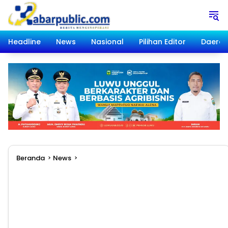
Langsung
ke
konten
Headline
News
Nasional
Pilihan Editor
Daera
Beranda
News