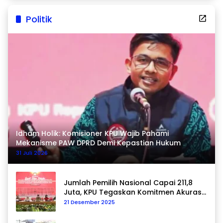
Politik
Idham Holik: Komisioner KPU Wajib Pahami
Mekanisme PAW DPRD Demi Kepastian Hukum
31 Juli 2026
Jumlah Pemilih Nasional Capai 211,8
Juta, KPU Tegaskan Komitmen Akurasi
Data Berkelanjutan
21 Desember 2025