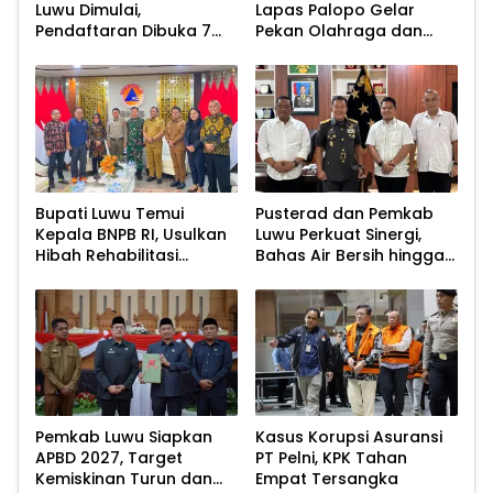
Luwu Dimulai,
Lapas Palopo Gelar
Pendaftaran Dibuka 7
Pekan Olahraga dan
Agustus 2026
Lomba Tradisional
Bupati Luwu Temui
Pusterad dan Pemkab
Kepala BNPB RI, Usulkan
Luwu Perkuat Sinergi,
Hibah Rehabilitasi
Bahas Air Bersih hingga
Pascabencana
Infrastruktur
Pascabencana
Pemkab Luwu Siapkan
Kasus Korupsi Asuransi
APBD 2027, Target
PT Pelni, KPK Tahan
Kemiskinan Turun dan
Empat Tersangka