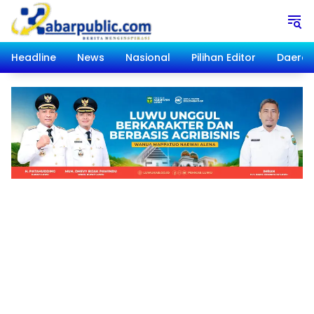
Langsung
ke
konten
Headline
News
Nasional
Pilihan Editor
Daera