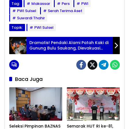
Tag:
Makassar
Pers
PWI
PWI Sulsel
Serah Terima Aset
Suwardi Thahir
Topik:
PWI Sulsel
Dramatis! Pendaki Alami Patah Kaki di
Gunung Bulu Saukang, Dievakuasi
Selama Berjam-jam
Baca Juga
Seleksi Pimpinan BAZNAS
Semarak HUT RI ke-81,