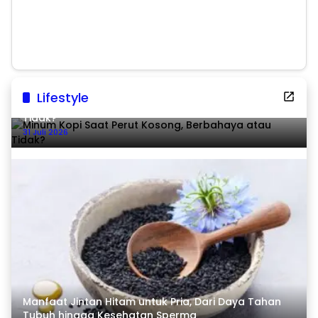
Ekonomi Tumbuh 8,07
Persen
Lifestyle
Minum Kopi Saat Perut Kosong, Berbahaya atau
Tidak?
31 Juli 2026
Manfaat Jintan Hitam untuk Pria, Dari Daya Tahan
Tubuh hingga Kesehatan Sperma