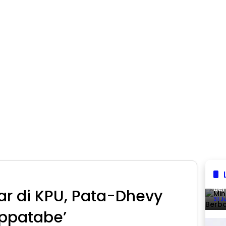
Min
Ber
r di KPU, Pata-Dhevy
31 J
ppatabe’