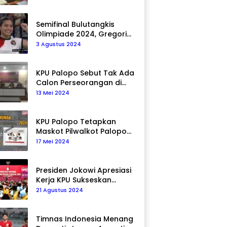
Semifinal Bulutangkis
Olimpiade 2024, Gregoria
Mariska Tunjung Akan
3 Agustus 2024
Hadapi Pemain Asal Korea
Selatan
KPU Palopo Sebut Tak Ada
Calon Perseorangan di
Pilkada 2024
13 Mei 2024
KPU Palopo Tetapkan
Maskot Pilwalkot Palopo
2024, Berikut Maknanya!
17 Mei 2024
Presiden Jokowi Apresiasi
Kerja KPU Sukseskan
Pemilu 2024
21 Agustus 2024
Timnas Indonesia Menang