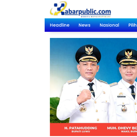
Langsung
ke
konten
Headline
News
Nasional
Pili