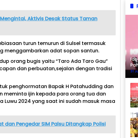
engintai, Aktivis Desak Status Taman
iasaan turun temurun di Sulsel termasuk
ng menggambarkan adat sopan santun.
Idh
hidup orang bugis yaitu “Taro Ada Taro Gau”
Pa
ucapan dan perbuatan,sejalan dengan tradisi
Ke
31 J
ntuk penghormatan Bapak H Patahudding dan
n meminta ijin kepada para orang tua dan
da Luwu 2024 yang saat ini sudah masuk masa
t dan Pengedar SIM Palsu Ditangkap Polisi