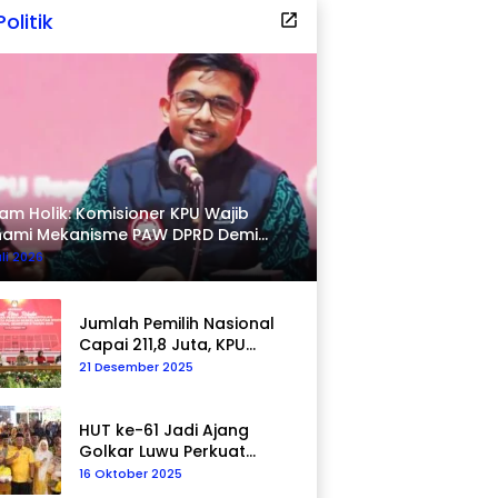
Politik
am Holik: Komisioner KPU Wajib
hami Mekanisme PAW DPRD Demi
pastian Hukum
uli 2026
Jumlah Pemilih Nasional
Capai 211,8 Juta, KPU
Tegaskan Komitmen
21 Desember 2025
Akurasi Data
Berkelanjutan
HUT ke-61 Jadi Ajang
Golkar Luwu Perkuat
Kepedulian Sosial
16 Oktober 2025