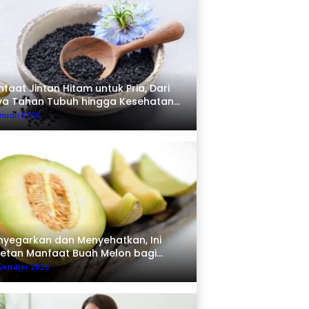
faat Jintan Hitam untuk Pria, Dari
ya Tahan Tubuh hingga Kesehatan
erma
nuari 2026
yegarkan dan Menyehatkan, Ini
etan Manfaat Buah Melon bagi
buh
ovember 2025