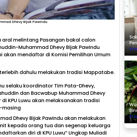
ammad Dhevy Bijak Pawindu
Sak
a aral melintang Pasangan bakal calon
Pe
tahuddin-Muhammad Dhevy Bijak Pawindu
21 
ini akan mendaftar di Komisi Pemilihan Umum
erlebih dahulu melakukan tradisi Mappatabe.
nu selaku koordinator Tim Pata-Dhevy,
tahuddin dan Bacwabup Muhammad Dhevy
 di KPU Luwu akan melaksanakan tradisi
Was
g-masing
Bin
21 
ad Dhevy Bijak Pawindu akan melakukan
it kepada orang tua dan segenap keluarga
aftarkan diri di KPU Luwu” Ungkap Muliadi