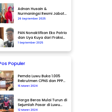
Adnan Husain &
Nurmaningsi Resmi Jabat
Komisioner KPU Palopo
26 September 2025
PAN Nonaktifkan Eko Patrio
dan Uya Kuya dari Fraksi
DPR RI
1 September 2025
Pos Populer
Pemda Luwu Buka 1.005
Rekrutmen CPNS dan PPPK
Tahun 2024
15 Maret 2024
Harga Beras Mulai Turun di
Sejumlah Pasar di Luwu
Utara
12 Maret 2024