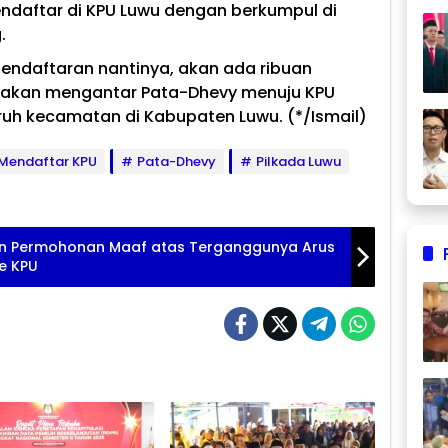
ndaftar di KPU Luwu dengan berkumpul di
.
endaftaran nantinya, akan ada ribuan
 akan mengantar Pata-Dhevy menuju KPU
uruh kecamatan di Kabupaten Luwu.
(*/Ismail
)
Mendaftar KPU
Pata-Dhevy
Pilkada Luwu
n Permohonan Maaf atas Terganggunya Arus
ke KPU