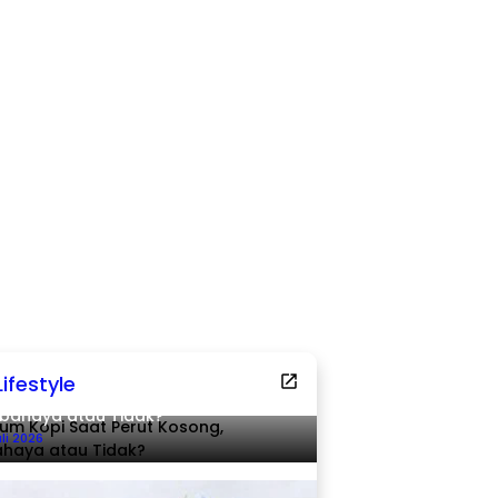
Lifestyle
um Kopi Saat Perut Kosong,
bahaya atau Tidak?
uli 2026