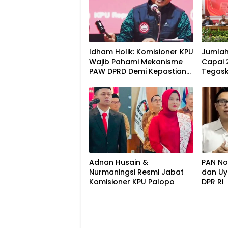
Idham Holik: Komisioner KPU
Jumlah
Wajib Pahami Mekanisme
Capai 2
PAW DPRD Demi Kepastian
Tegas
Hukum
Akuras
Adnan Husain &
PAN No
Nurmaningsi Resmi Jabat
dan Uy
Komisioner KPU Palopo
DPR RI