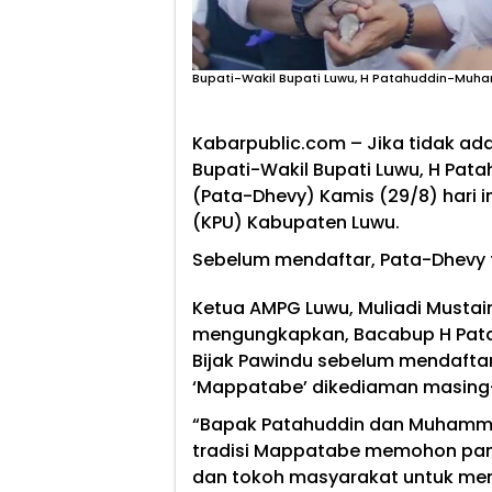
Bupati-Wakil Bupati Luwu, H Patahuddin-Muh
Kabarpublic.com
– Jika tidak ad
Bupati-Wakil Bupati Luwu, H Pa
(Pata-Dhevy) Kamis (29/8) hari 
(KPU) Kabupaten Luwu.
Sebelum mendaftar, Pata-Dhevy t
Ketua AMPG Luwu, Muliadi Mustai
mengungkapkan, Bacabup H Pa
Bijak Pawindu sebelum mendaftar
‘Mappatabe’ dikediaman masin
“Bapak Patahuddin dan Muhammm
tradisi Mappatabe memohon pam
dan tokoh masyarakat untuk mend