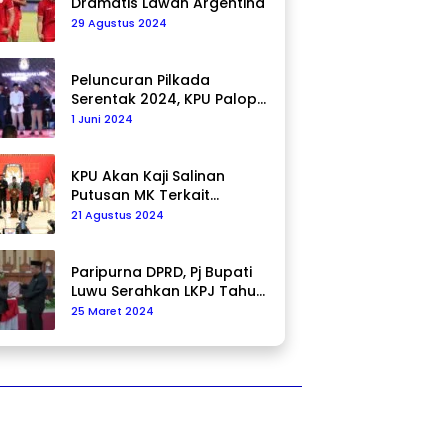
Dramatis Lawan Argentina
29 Agustus 2024
Peluncuran Pilkada
Serentak 2024, KPU Palopo
Ajak Masyarakat Ciptakan
1 Juni 2024
Pilkada Damai
KPU Akan Kaji Salinan
Putusan MK Terkait
Pencalonan Pilkada
21 Agustus 2024
Paripurna DPRD, Pj Bupati
Luwu Serahkan LKPJ Tahun
2023
25 Maret 2024