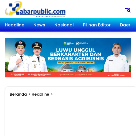
Langsung
ke
konten
Headline
News
Nasional
Pilihan Editor
Daera
Beranda
Headline