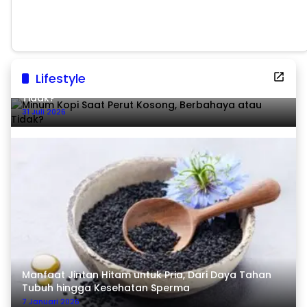
Pascabencana
Lifestyle
Minum Kopi Saat Perut Kosong, Berbahaya atau
Tidak?
31 Juli 2026
Manfaat Jintan Hitam untuk Pria, Dari Daya Tahan
Tubuh hingga Kesehatan Sperma
7 Januari 2026