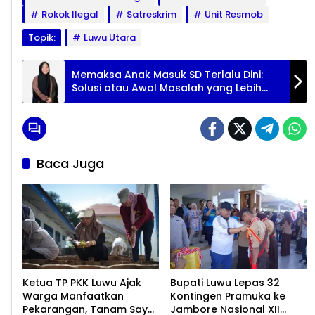
Rokok Ilegal
Satreskrim
Unit Resmob
Topik:
Luwu Utara
Memaksa Anak Masuk SD Terlalu Dini:
Solusi atau Awal Masalah yang Lebih
Besar?
Baca Juga
Ketua TP PKK Luwu Ajak
Bupati Luwu Lepas 32
Warga Manfaatkan
Kontingen Pramuka ke
Pekarangan, Tanam Sayur
Jambore Nasional XII