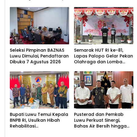
untuk Cegah Stunting
2026
Seleksi Pimpinan BAZNAS
Semarak HUT RI ke-81,
Luwu Dimulai, Pendaftaran
Lapas Palopo Gelar Pekan
Dibuka 7 Agustus 2026
Olahraga dan Lomba
Tradisional
Bupati Luwu Temui Kepala
Pusterad dan Pemkab
BNPB RI, Usulkan Hibah
Luwu Perkuat Sinergi,
Rehabilitasi
Bahas Air Bersih hingga
Pascabencana
Infrastruktur