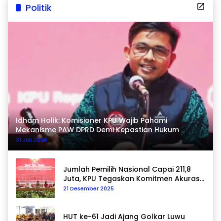
Politik
Idham Holik: Komisioner KPU Wajib Pahami
Mekanisme PAW DPRD Demi Kepastian Hukum
31 Juli 2026
Jumlah Pemilih Nasional Capai 211,8
Juta, KPU Tegaskan Komitmen Akurasi
Data Berkelanjutan
21 Desember 2025
HUT ke-61 Jadi Ajang Golkar Luwu