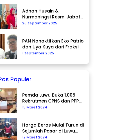
Adnan Husain &
Nurmaningsi Resmi Jabat
Komisioner KPU Palopo
26 September 2025
PAN Nonaktifkan Eko Patrio
dan Uya Kuya dari Fraksi
DPR RI
1 September 2025
Pos Populer
Pemda Luwu Buka 1.005
Rekrutmen CPNS dan PPPK
Tahun 2024
15 Maret 2024
Harga Beras Mulai Turun di
Sejumlah Pasar di Luwu
Utara
12 Maret 2024