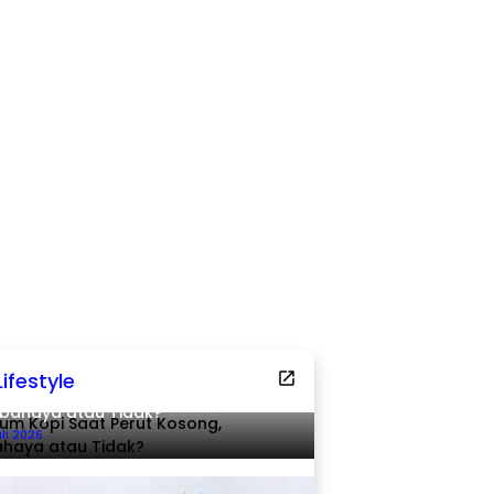
Lifestyle
um Kopi Saat Perut Kosong,
bahaya atau Tidak?
uli 2026