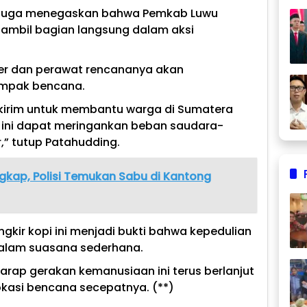
i juga menegaskan bahwa Pemkab Luwu
mbil bagian langsung dalam aksi
er dan perawat rencananya akan
ampak bencana.
 kirim untuk membantu warga di Sumatera
n ini dapat meringankan beban saudara-
r,” tutup Patahudding.
ngkap, Polisi Temukan Sabu di Kantong
ngkir kopi ini menjadi bukti bahwa kepedulian
 dalam suasana sederhana.
rap gerakan kemanusiaan ini terus berlanjut
lokasi bencana secepatnya. (**)