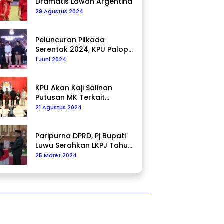
Dramatis Lawan Argentina
29 Agustus 2024
Peluncuran Pilkada
Serentak 2024, KPU Palopo
Ajak Masyarakat Ciptakan
1 Juni 2024
Pilkada Damai
KPU Akan Kaji Salinan
Putusan MK Terkait
Pencalonan Pilkada
21 Agustus 2024
Paripurna DPRD, Pj Bupati
Luwu Serahkan LKPJ Tahun
2023
25 Maret 2024