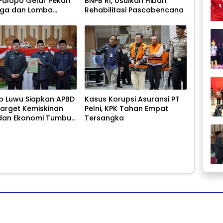
Palopo Gelar Pekan
BNPB RI, Usulkan Hibah
aga dan Lomba
Rehabilitasi Pascabencana
ional
 Luwu Siapkan APBD
Kasus Korupsi Asuransi PT
Target Kemiskinan
Pelni, KPK Tahan Empat
dan Ekonomi Tumbuh
Tersangka
ersen