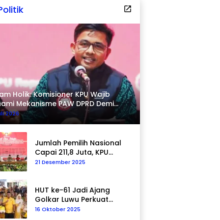
Politik
am Holik: Komisioner KPU Wajib
hami Mekanisme PAW DPRD Demi
pastian Hukum
uli 2026
Jumlah Pemilih Nasional
Capai 211,8 Juta, KPU
Tegaskan Komitmen
21 Desember 2025
Akurasi Data
Berkelanjutan
HUT ke-61 Jadi Ajang
Golkar Luwu Perkuat
Kepedulian Sosial
16 Oktober 2025