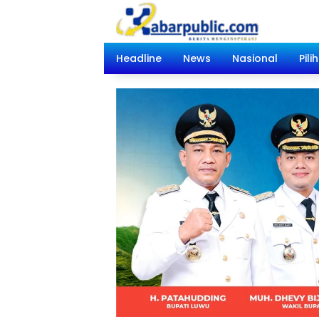
Langsung
ke
konten
Headline
News
Nasional
Pili