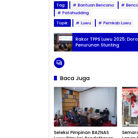
Tag:
Bantuan Bencana
Benc
Patahudding
Topik:
Luwu
Pemkab Luwu
Rakor TPPS Luwu 2025: Doro
Penurunan Stunting
Baca Juga
Seleksi Pimpinan BAZNAS
Semara