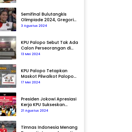
Semifinal Bulutangkis
Olimpiade 2024, Gregoria
Mariska Tunjung Akan
3 Agustus 2024
Hadapi Pemain Asal Korea
Selatan
KPU Palopo Sebut Tak Ada
Calon Perseorangan di
Pilkada 2024
13 Mei 2024
KPU Palopo Tetapkan
Maskot Pilwalkot Palopo
2024, Berikut Maknanya!
17 Mei 2024
Presiden Jokowi Apresiasi
Kerja KPU Sukseskan
Pemilu 2024
21 Agustus 2024
Timnas Indonesia Menang