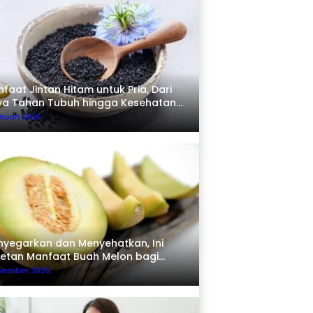
faat Jintan Hitam untuk Pria, Dari
ya Tahan Tubuh hingga Kesehatan
erma
nuari 2026
yegarkan dan Menyehatkan, Ini
etan Manfaat Buah Melon bagi
buh
ovember 2025