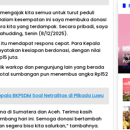
a mengajak kita semua untuk turut peduli
 Dalam kesempatan ini saya membuka donasi
 kita yang terdampak. Secara pribadi, saya
ahudding, Senin (8/12/2025).
 itu mendapat respons cepat. Para Kepala
nyatakan kesiapan berdonasi, dengan nilai
Idh
15 juta.
Pa
ilik warkop dan pengunjung lain yang berada
Ke
31 J
a, total sumbangan pun menembus angka Rp152
epala BKPSDM Soal Netralitas di Pilkada Luwu
ana di Sumatera dan Aceh. Terima kasih
mbang hari ini. Semoga donasi bertambah
n segera bisa kita salurkan,” tambahnya.