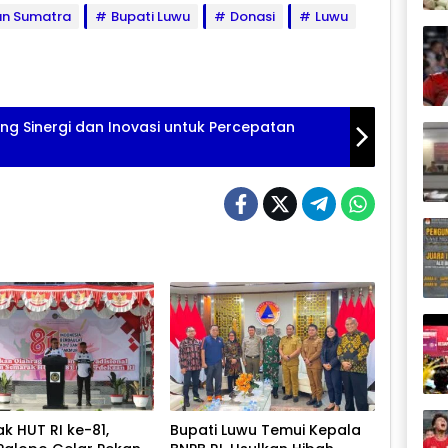
an Sumatra
Bupati Luwu
Donasi
Luwu
ng Sinergi dan Inovasi untuk Percepatan
k HUT RI ke-81,
Bupati Luwu Temui Kepala