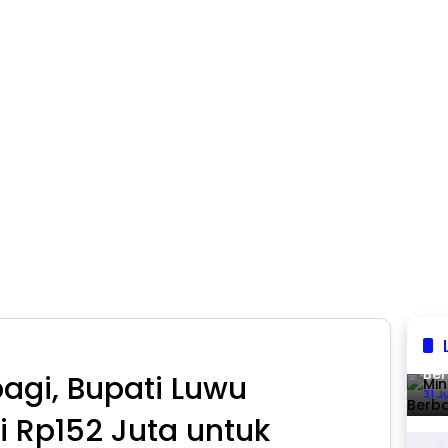
Min
Ber
agi, Bupati Luwu
31 J
 Rp152 Juta untuk