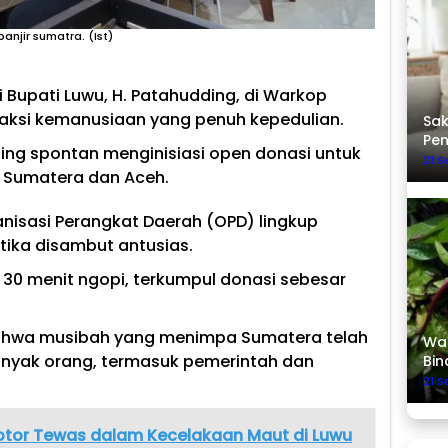
njir sumatra. (Ist)
Bupati Luwu, H. Patahudding, di Warkop
aksi kemanusiaan yang penuh kepedulian.
Sak
Pe
ng spontan menginisiasi open donasi untuk
21 
h Sumatera dan Aceh.
nisasi Perangkat Daerah (OPD) lingkup
tika disambut antusias.
 30 menit ngopi, terkumpul donasi sebesar
hwa musibah yang menimpa Sumatera telah
Was
nyak orang, termasuk pemerintah dan
Bin
21 
tor Tewas dalam Kecelakaan Maut di Luwu