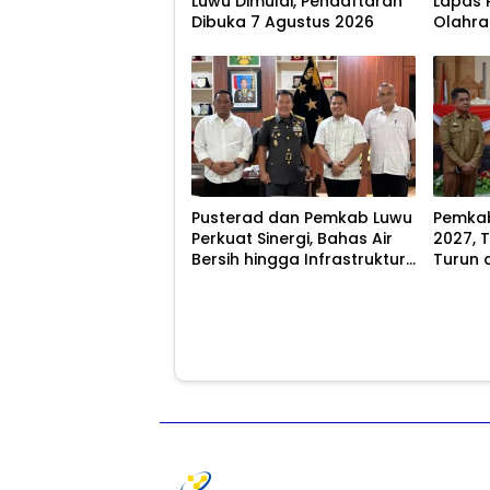
Luwu Dimulai, Pendaftaran
Lapas 
Dibuka 7 Agustus 2026
Olahr
Tradis
Pusterad dan Pemkab Luwu
Pemkab
Perkuat Sinergi, Bahas Air
2027, 
Bersih hingga Infrastruktur
Turun 
Pascabencana
8,07 P