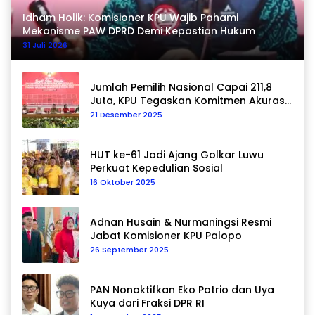
Idham Holik: Komisioner KPU Wajib Pahami
Mekanisme PAW DPRD Demi Kepastian Hukum
31 Juli 2026
Jumlah Pemilih Nasional Capai 211,8
Juta, KPU Tegaskan Komitmen Akurasi
Data Berkelanjutan
21 Desember 2025
HUT ke-61 Jadi Ajang Golkar Luwu
Perkuat Kepedulian Sosial
16 Oktober 2025
Adnan Husain & Nurmaningsi Resmi
Jabat Komisioner KPU Palopo
26 September 2025
PAN Nonaktifkan Eko Patrio dan Uya
Kuya dari Fraksi DPR RI