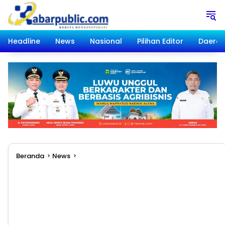
Langsung
ke
konten
Headline
News
Nasional
Pilihan Editor
Daera
Beranda
News