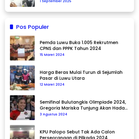
1 September 2025
Pos Populer
Pemda Luwu Buka 1.005 Rekrutmen
CPNS dan PPPK Tahun 2024
15 Maret 2024
Harga Beras Mulai Turun di Sejumlah
Pasar di Luwu Utara
12 Maret 2024
Semifinal Bulutangkis Olimpiade 2024,
Gregoria Mariska Tunjung Akan Hadapi
Pemain Asal Korea Selatan
3 Agustus 2024
KPU Palopo Sebut Tak Ada Calon
Perseorangan di Pilkada 2024