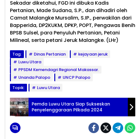
Sekadar diketahui, FGD ini dibuka Kadis
Pertanian, Made Sudana, S.P., dan dihadiri oleh
Camat Malangke Mursalim, S.IP., perwakilan dari
Bapperida, DP2KUKM, DPKP, POPT, Pengawas Benih
BPSB Sulsel, para Penyuluh Pertanian, Petani
Milineal, serta petani Jeruk Malangke. (LHr)
Tag:
Dinas Pertanian
kejayaan jeruk
Luwu Utara
PPSDM Kemendagri Regional Makassar.
Unanda Palopo
UNCP Palopo
Topik:
Luwu Utara
Pemda Luwu Utara Siap Sukseskan
Penyelenggaraan Pilkada 2024