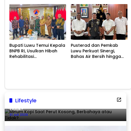
Tradisional
Bupati Luwu Temui Kepala
Pusterad dan Pemkab
BNPB RI, Usulkan Hibah
Luwu Perkuat Sinergi,
Rehabilitasi
Bahas Air Bersih hingga
Pascabencana
Infrastruktur
Pascabencana
Lifestyle
Minum Kopi Saat Perut Kosong, Berbahaya atau
Tidak?
31 Juli 2026