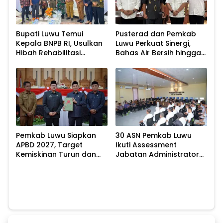
Bupati Luwu Temui
Pusterad dan Pemkab
Kepala BNPB RI, Usulkan
Luwu Perkuat Sinergi,
Hibah Rehabilitasi
Bahas Air Bersih hingga
Pascabencana
Infrastruktur
Pascabencana
Pemkab Luwu Siapkan
30 ASN Pemkab Luwu
APBD 2027, Target
Ikuti Assessment
Kemiskinan Turun dan
Jabatan Administrator
Ekonomi Tumbuh 8,07
di Polda Sulsel
Persen