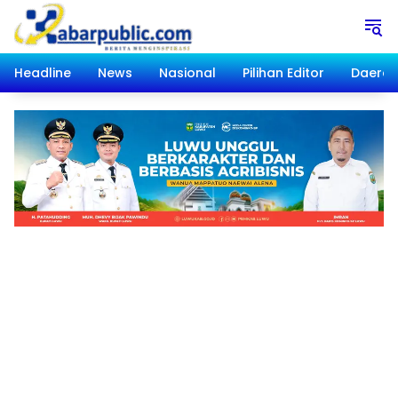
Langsung
ke
konten
Headline
News
Nasional
Pilihan Editor
Daera