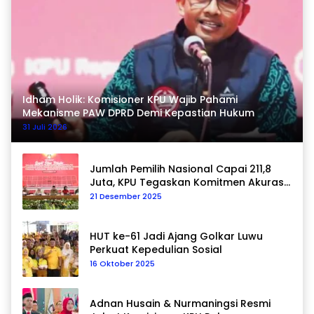
Idham Holik: Komisioner KPU Wajib Pahami
Mekanisme PAW DPRD Demi Kepastian Hukum
31 Juli 2026
Jumlah Pemilih Nasional Capai 211,8
Juta, KPU Tegaskan Komitmen Akurasi
Data Berkelanjutan
21 Desember 2025
HUT ke-61 Jadi Ajang Golkar Luwu
Perkuat Kepedulian Sosial
16 Oktober 2025
Adnan Husain & Nurmaningsi Resmi