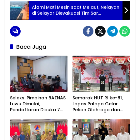
Alami Mati Mesin saat Melaut, Nelayan
di Selayar Dievakuasi Tim Sar
Gabungan
Baca Juga
Seleksi Pimpinan BAZNAS
Semarak HUT RI ke-81,
Luwu Dimulai,
Lapas Palopo Gelar
Pendaftaran Dibuka 7
Pekan Olahraga dan
Agustus 2026
Lomba Tradisional