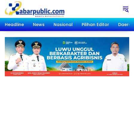
Langsung
ke
konten
Headline
News
Nasional
Pilihan Editor
Daera