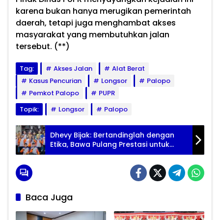
karena bukan hanya merugikan pemerintah
daerah, tetapi juga menghambat akses
masyarakat yang membutuhkan jalan
tersebut. (**)
Tag:
Akses Jalan
Alat Berat
Kasus Pencurian
Longsor
Palopo
Pemkot Palopo
PUPR
Topik:
Longsor
Palopo
Dhevy Bijak: Bertandinglah dengan
Etika, Bawa Pulang Prestasi untuk
Luwu
Baca Juga