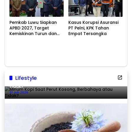
Pemkab Luwu Siapkan
Kasus Korupsi Asuransi
APBD 2027, Target
PT Pelni, KPK Tahan
Kemiskinan Turun dan
Empat Tersangka
Ekonomi Tumbuh 8,07
Persen
Lifestyle
Minum Kopi Saat Perut Kosong, Berbahaya atau
Tidak?
31 Juli 2026