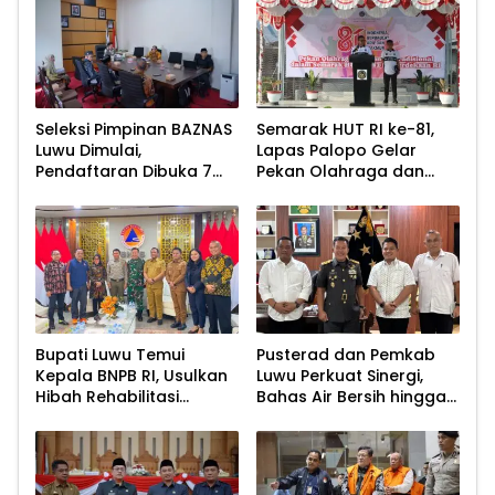
Seleksi Pimpinan BAZNAS
Semarak HUT RI ke-81,
Luwu Dimulai,
Lapas Palopo Gelar
Pendaftaran Dibuka 7
Pekan Olahraga dan
Agustus 2026
Lomba Tradisional
Bupati Luwu Temui
Pusterad dan Pemkab
Kepala BNPB RI, Usulkan
Luwu Perkuat Sinergi,
Hibah Rehabilitasi
Bahas Air Bersih hingga
Pascabencana
Infrastruktur
Pascabencana