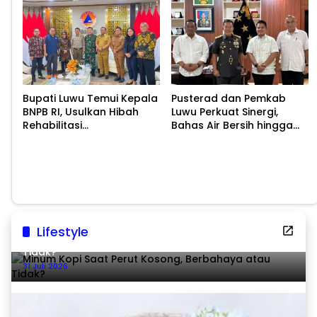
Bupati Luwu Temui Kepala
Pusterad dan Pemkab
BNPB RI, Usulkan Hibah
Luwu Perkuat Sinergi,
Rehabilitasi
Bahas Air Bersih hingga
Pascabencana
Infrastruktur
Pascabencana
Lifestyle
Minum Kopi Saat Perut Kosong, Berbahaya atau
Tidak?
31 Juli 2026