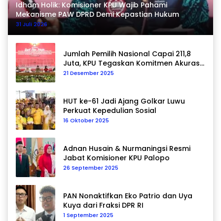
Idham Holik: Komisioner KPU Wajib Pahami
Mekanisme PAW DPRD Demi Kepastian Hukum
31 Juli 2026
Jumlah Pemilih Nasional Capai 211,8
Juta, KPU Tegaskan Komitmen Akurasi
Data Berkelanjutan
21 Desember 2025
HUT ke-61 Jadi Ajang Golkar Luwu
Perkuat Kepedulian Sosial
16 Oktober 2025
Adnan Husain & Nurmaningsi Resmi
Jabat Komisioner KPU Palopo
26 September 2025
PAN Nonaktifkan Eko Patrio dan Uya
Kuya dari Fraksi DPR RI
1 September 2025