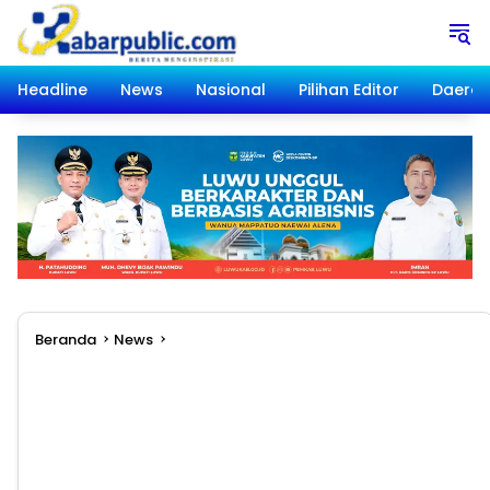
Langsung
ke
konten
Headline
News
Nasional
Pilihan Editor
Daera
Beranda
News