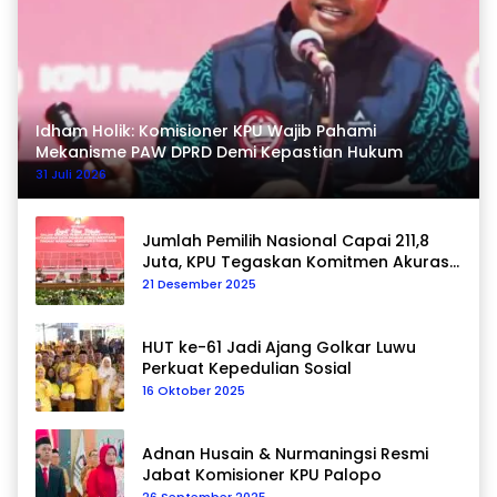
Idham Holik: Komisioner KPU Wajib Pahami
Mekanisme PAW DPRD Demi Kepastian Hukum
31 Juli 2026
Jumlah Pemilih Nasional Capai 211,8
Juta, KPU Tegaskan Komitmen Akurasi
Data Berkelanjutan
21 Desember 2025
HUT ke-61 Jadi Ajang Golkar Luwu
Perkuat Kepedulian Sosial
16 Oktober 2025
Adnan Husain & Nurmaningsi Resmi
Jabat Komisioner KPU Palopo
26 September 2025