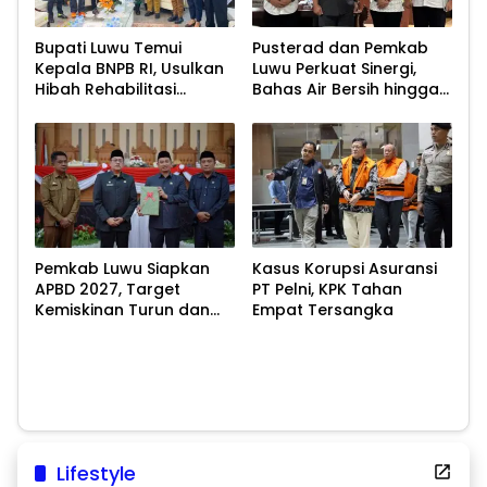
Bupati Luwu Temui
Pusterad dan Pemkab
Kepala BNPB RI, Usulkan
Luwu Perkuat Sinergi,
Hibah Rehabilitasi
Bahas Air Bersih hingga
Pascabencana
Infrastruktur
Pascabencana
Pemkab Luwu Siapkan
Kasus Korupsi Asuransi
APBD 2027, Target
PT Pelni, KPK Tahan
Kemiskinan Turun dan
Empat Tersangka
Ekonomi Tumbuh 8,07
Persen
Lifestyle
Minum Kopi Saat Perut Kosong, Berbahaya atau