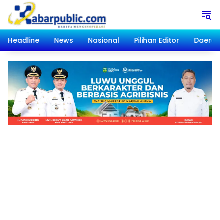
Langsung
ke
konten
Headline
News
Nasional
Pilihan Editor
Daera