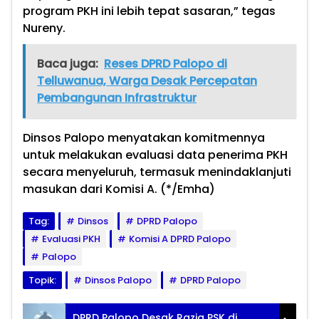
program PKH ini lebih tepat sasaran,” tegas
Nureny.
Baca juga:
Reses DPRD Palopo di
Telluwanua, Warga Desak Percepatan
Pembangunan Infrastruktur
Dinsos Palopo menyatakan komitmennya
untuk melakukan evaluasi data penerima PKH
secara menyeluruh, termasuk menindaklanjuti
masukan dari Komisi A. (*/Emha)
Tag:
Dinsos
DPRD Palopo
Evaluasi PKH
Komisi A DPRD Palopo
Palopo
Topik:
Dinsos Palopo
DPRD Palopo
DPRD Palopo Desak Razia PSK di