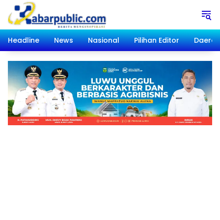
Langsung
ke
konten
Headline
News
Nasional
Pilihan Editor
Daera