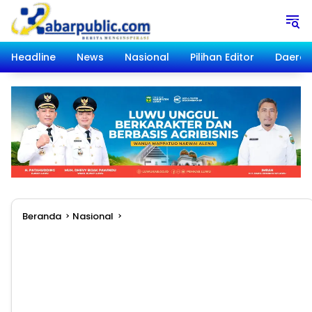
Langsung
ke
konten
Headline
News
Nasional
Pilihan Editor
Daera
Beranda
Nasional