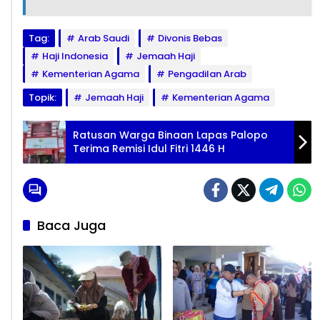
Tag:
Arab Saudi
Divonis Bebas
Haji Indonesia
Jemaah Haji
Kementerian Agama
Pengadilan Arab
Topik:
Jemaah Haji
Kementerian Agama
Ratusan Warga Binaan Lapas Palopo
Terima Remisi Idul Fitri 1446 H
Baca Juga