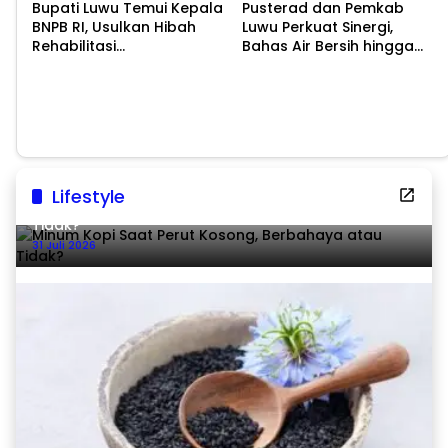
Bupati Luwu Temui Kepala
Pusterad dan Pemkab
BNPB RI, Usulkan Hibah
Luwu Perkuat Sinergi,
Rehabilitasi
Bahas Air Bersih hingga
Pascabencana
Infrastruktur
Pascabencana
Lifestyle
Minum Kopi Saat Perut Kosong, Berbahaya atau
Tidak?
31 Juli 2026