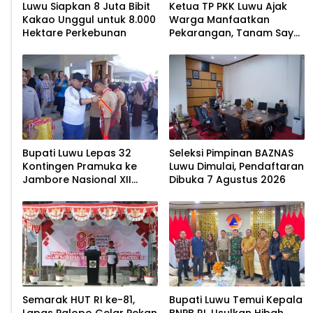
Luwu Siapkan 8 Juta Bibit
Ketua TP PKK Luwu Ajak
Kakao Unggul untuk 8.000
Warga Manfaatkan
Hektare Perkebunan
Pekarangan, Tanam Sayur
untuk Cegah Stunting
Bupati Luwu Lepas 32
Seleksi Pimpinan BAZNAS
Kontingen Pramuka ke
Luwu Dimulai, Pendaftaran
Jambore Nasional XII
Dibuka 7 Agustus 2026
2026
Semarak HUT RI ke-81,
Bupati Luwu Temui Kepala
Lapas Palopo Gelar Pekan
BNPB RI, Usulkan Hibah