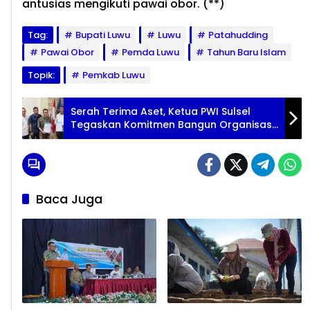
antusias mengikuti pawai obor. (**)
Tag:
Bupati Luwu
Luwu
Patahudding
Pawai Obor
Pemda Luwu
Tahun Baru Islam
Topik:
Pemkab Luwu
Serah Terima Aset, Ketua PWI Sulsel
Tegaskan Komitmen Bangun Organisasi
Inklusif
Baca Juga