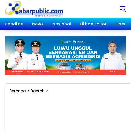
Langsung
ke
konten
Headline
News
Nasional
Pilihan Editor
Daera
Beranda
Daerah