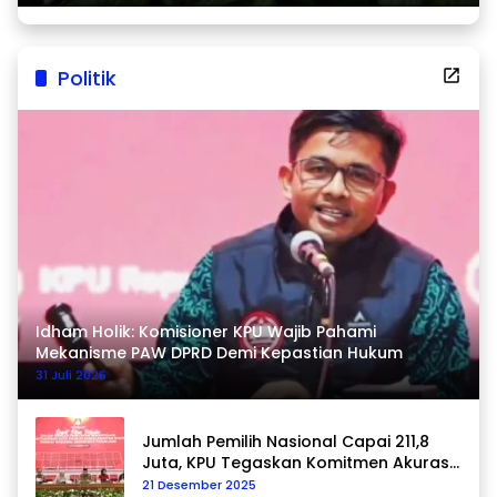
Politik
Idham Holik: Komisioner KPU Wajib Pahami
Mekanisme PAW DPRD Demi Kepastian Hukum
31 Juli 2026
Jumlah Pemilih Nasional Capai 211,8
Juta, KPU Tegaskan Komitmen Akurasi
Data Berkelanjutan
21 Desember 2025