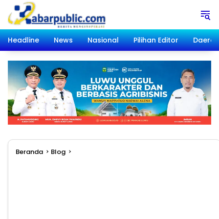
Langsung
ke
konten
Headline
News
Nasional
Pilihan Editor
Daera
Beranda
Blog