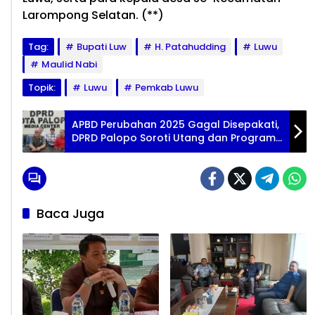
Larompong Selatan. (**)
Tag:
Bupati Luw
H. Patahudding
Luwu
Maulid Nabi
Topik:
Luwu
Pemkab Luwu
APBD Perubahan 2025 Gagal Disepakati,
DPRD Palopo Soroti Utang dan Program
Siluman
Baca Juga