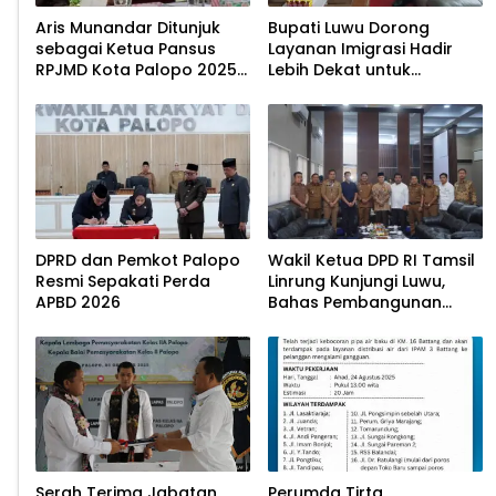
Aris Munandar Ditunjuk
Bupati Luwu Dorong
sebagai Ketua Pansus
Layanan Imigrasi Hadir
RPJMD Kota Palopo 2025–
Lebih Dekat untuk
2029
Masyarakat
DPRD dan Pemkot Palopo
Wakil Ketua DPD RI Tamsil
Resmi Sepakati Perda
Linrung Kunjungi Luwu,
APBD 2026
Bahas Pembangunan
Daerah dan Rencana
Pemekaran Luwu Tengah
Serah Terima Jabatan
Perumda Tirta