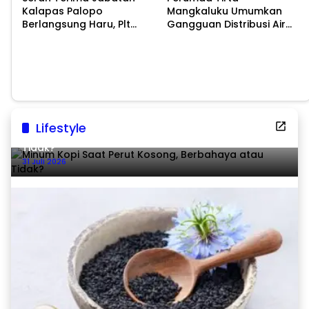
Kalapas Palopo
Mangkaluku Umumkan
Berlangsung Haru, Plt
Gangguan Distribusi Air
Kalapas: Tugas di Lapas
Akibat Kebocoran Pipa di
Bukan Hal Mudah
Battang
Lifestyle
Minum Kopi Saat Perut Kosong, Berbahaya atau
Tidak?
31 Juli 2026