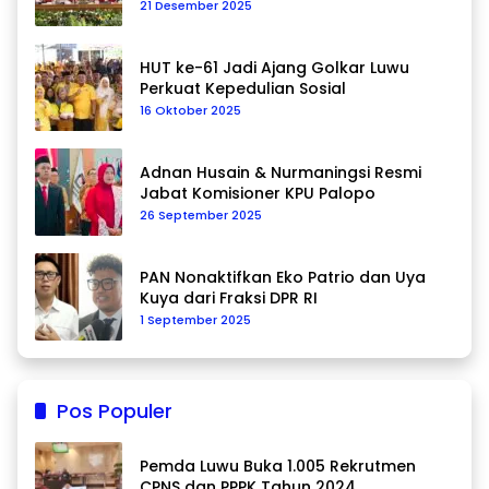
Data Berkelanjutan
21 Desember 2025
HUT ke-61 Jadi Ajang Golkar Luwu
Perkuat Kepedulian Sosial
16 Oktober 2025
Adnan Husain & Nurmaningsi Resmi
Jabat Komisioner KPU Palopo
26 September 2025
PAN Nonaktifkan Eko Patrio dan Uya
Kuya dari Fraksi DPR RI
1 September 2025
Pos Populer
Pemda Luwu Buka 1.005 Rekrutmen
CPNS dan PPPK Tahun 2024