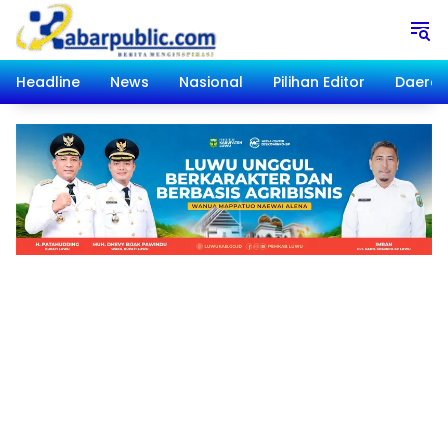
Langsung
ke
konten
Headline
News
Nasional
Pilihan Editor
Daera