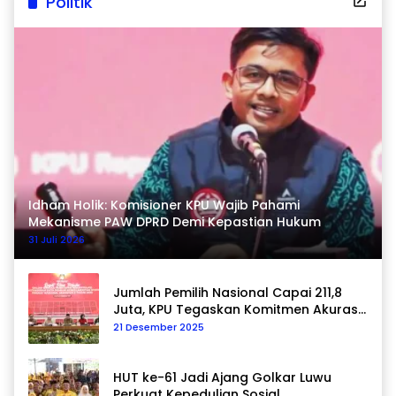
Politik
Idham Holik: Komisioner KPU Wajib Pahami
Mekanisme PAW DPRD Demi Kepastian Hukum
31 Juli 2026
Jumlah Pemilih Nasional Capai 211,8
Juta, KPU Tegaskan Komitmen Akurasi
Data Berkelanjutan
21 Desember 2025
HUT ke-61 Jadi Ajang Golkar Luwu
Perkuat Kepedulian Sosial