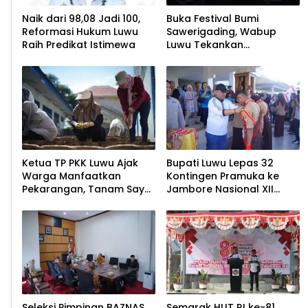
Naik dari 98,08 Jadi 100,
Buka Festival Bumi
Reformasi Hukum Luwu
Sawerigading, Wabup
Raih Predikat Istimewa
Luwu Tekankan
Pelestarian Budaya
Ketua TP PKK Luwu Ajak
Bupati Luwu Lepas 32
Warga Manfaatkan
Kontingen Pramuka ke
Pekarangan, Tanam Sayur
Jambore Nasional XII
untuk Cegah Stunting
2026
Seleksi Pimpinan BAZNAS
Semarak HUT RI ke-81,