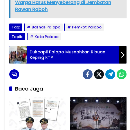
Warga Harus Menyeberang di Jembatan
Rawan Roboh
Tag:
Baznas Palopo
Pemkot Palopo
Topik:
Kota Palopo
Dukcapil Palopo Musnahkan Ribuan
Keping KTP
Baca Juga