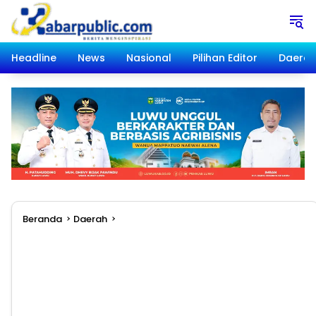
Langsung
ke
konten
Headline
News
Nasional
Pilihan Editor
Daera
Beranda
Daerah