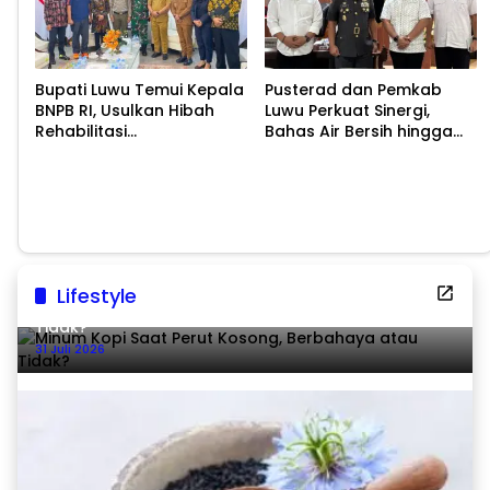
Bupati Luwu Temui Kepala
Pusterad dan Pemkab
BNPB RI, Usulkan Hibah
Luwu Perkuat Sinergi,
Rehabilitasi
Bahas Air Bersih hingga
Pascabencana
Infrastruktur
Pascabencana
Lifestyle
Minum Kopi Saat Perut Kosong, Berbahaya atau
Tidak?
31 Juli 2026