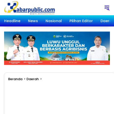
Langsung
ke
konten
Headline
News
Nasional
Pilihan Editor
Daera
Beranda
Daerah