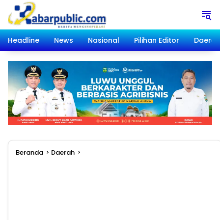
Langsung
ke
konten
Headline
News
Nasional
Pilihan Editor
Daera
Beranda
Daerah