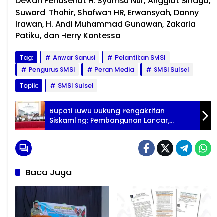
Dewan Penasehat H. Syamsu Nur, Anggiat Sinaga,
Suwardi Thahir, Shafwan HR, Erwansyah, Danny
Irawan, H. Andi Muhammad Gunawan, Zakaria
Patiku, dan Herry Kontessa
Tag:
Anwar Sanusi
Pelantikan SMSI
Pengurus SMSI
Peran Media
SMSI Sulsel
Topik:
SMSI Sulsel
Bupati Luwu Dukung Pengaktifan
Siskamling: Pembangunan Lancar,
Ekonomi Tumbuh
Baca Juga