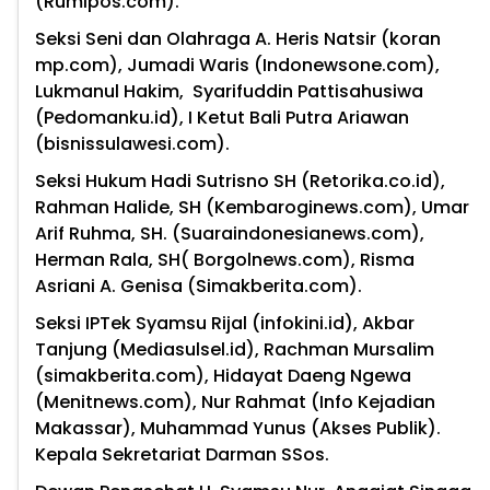
(Rumipos.com).
Seksi Seni dan Olahraga A. Heris Natsir (koran
mp.com), Jumadi Waris (Indonewsone.com),
Lukmanul Hakim, Syarifuddin Pattisahusiwa
(Pedomanku.id), I Ketut Bali Putra Ariawan
(bisnissulawesi.com).
Seksi Hukum Hadi Sutrisno SH (Retorika.co.id),
Rahman Halide, SH (Kembaroginews.com), Umar
Arif Ruhma, SH. (Suaraindonesianews.com),
Herman Rala, SH( Borgolnews.com), Risma
Asriani A. Genisa (Simakberita.com).
Seksi IPTek Syamsu Rijal (infokini.id), Akbar
Tanjung (Mediasulsel.id), Rachman Mursalim
(simakberita.com), Hidayat Daeng Ngewa
(Menitnews.com), Nur Rahmat (Info Kejadian
Makassar), Muhammad Yunus (Akses Publik).
Kepala Sekretariat Darman SSos.