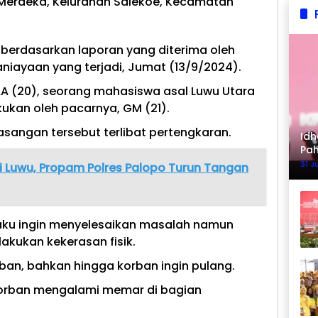
n Merdeka, Kelurahan Salekoe, Kecamatan
berdasarkan laporan yang diterima oleh
aniayaan yang terjadi, Jumat (13/9/2024).
AA (20), seorang mahasiswa asal Luwu Utara
ukan oleh pacarnya, GM (21).
pasangan tersebut terlibat pertengkaran.
Idh
Pa
Ke
31 J
 Luwu, Propam Polres Palopo Turun Tangan
laku ingin menyelesaikan masalah namun
akukan kekerasan fisik.
ban, bahkan hingga korban ingin pulang.
korban mengalami memar di bagian