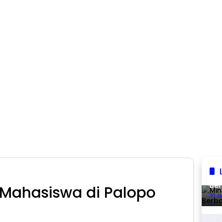
Min
Ber
 Mahasiswa di Palopo
31 J