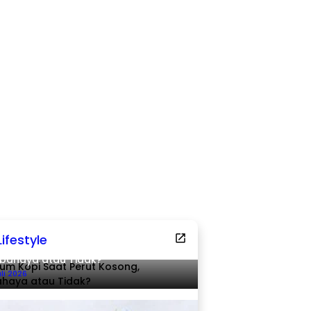
Lifestyle
um Kopi Saat Perut Kosong,
bahaya atau Tidak?
uli 2026