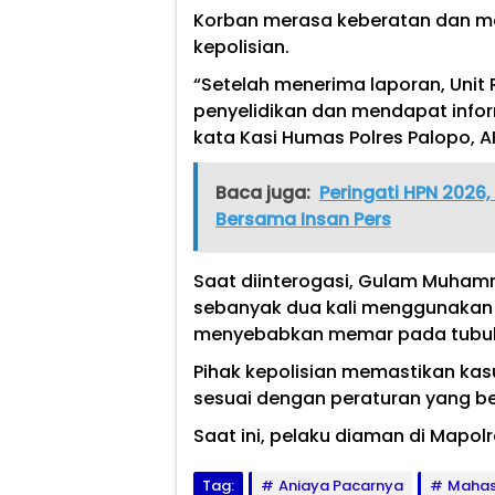
Korban merasa keberatan dan me
kepolisian.
“Setelah menerima laporan, Unit
penyelidikan dan mendapat info
kata Kasi Humas Polres Palopo, AK
Baca juga:
Peringati HPN 2026,
Bersama Insan Pers
Saat diinterogasi, Gulam Muha
sebanyak dua kali menggunakan
menyebabkan memar pada tubuh
Pihak kepolisian memastikan kas
sesuai dengan peraturan yang be
Saat ini, pelaku diaman di Mapolr
Tag:
Aniaya Pacarnya
Mahas