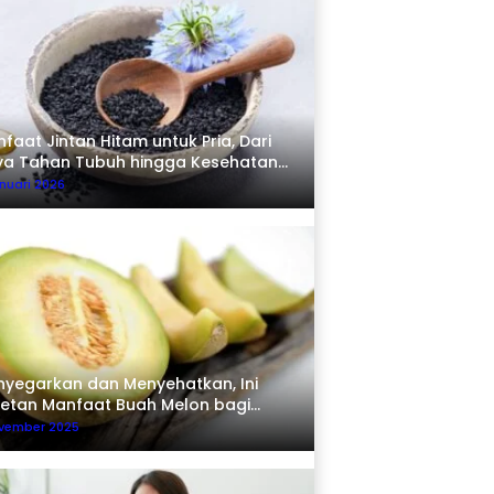
faat Jintan Hitam untuk Pria, Dari
ya Tahan Tubuh hingga Kesehatan
erma
nuari 2026
yegarkan dan Menyehatkan, Ini
etan Manfaat Buah Melon bagi
buh
ovember 2025