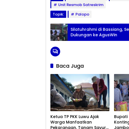
Unit Resmob Satreskrim
Topik:
Palopo
Silatuhrahmi di Bassiang,
Dukungan ke AgusWin
Baca Juga
Ketua TP PKK Luwu Ajak
Bupati
Warga Manfaatkan
Kontin
Pekarangan, Tanam Sayur
Jambor