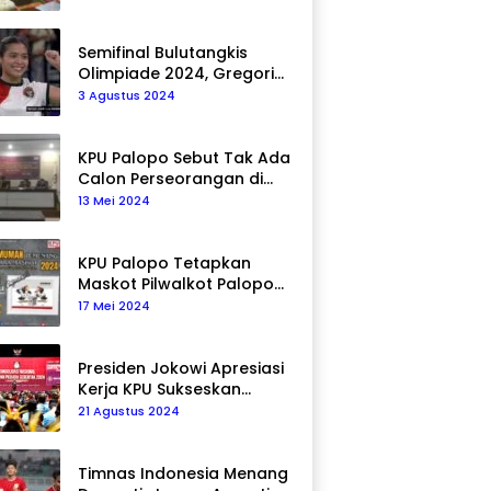
Semifinal Bulutangkis
Olimpiade 2024, Gregoria
Mariska Tunjung Akan
3 Agustus 2024
Hadapi Pemain Asal Korea
Selatan
KPU Palopo Sebut Tak Ada
Calon Perseorangan di
Pilkada 2024
13 Mei 2024
KPU Palopo Tetapkan
Maskot Pilwalkot Palopo
2024, Berikut Maknanya!
17 Mei 2024
Presiden Jokowi Apresiasi
Kerja KPU Sukseskan
Pemilu 2024
21 Agustus 2024
Timnas Indonesia Menang