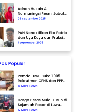
Adnan Husain &
Nurmaningsi Resmi Jabat
Komisioner KPU Palopo
26 September 2025
PAN Nonaktifkan Eko Patrio
dan Uya Kuya dari Fraksi
DPR RI
1 September 2025
Pos Populer
Pemda Luwu Buka 1.005
Rekrutmen CPNS dan PPPK
Tahun 2024
15 Maret 2024
Harga Beras Mulai Turun di
Sejumlah Pasar di Luwu
Utara
12 Maret 2024