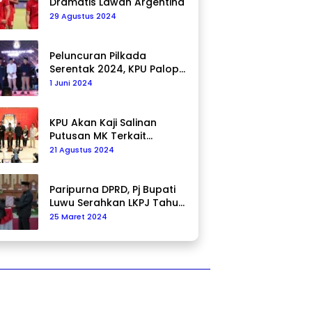
Dramatis Lawan Argentina
29 Agustus 2024
Peluncuran Pilkada
Serentak 2024, KPU Palopo
Ajak Masyarakat Ciptakan
1 Juni 2024
Pilkada Damai
KPU Akan Kaji Salinan
Putusan MK Terkait
Pencalonan Pilkada
21 Agustus 2024
Paripurna DPRD, Pj Bupati
Luwu Serahkan LKPJ Tahun
2023
25 Maret 2024