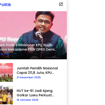
Politik
am Holik: Komisioner KPU Wajib
hami Mekanisme PAW DPRD Demi
pastian Hukum
uli 2026
Jumlah Pemilih Nasional
Capai 211,8 Juta, KPU
Tegaskan Komitmen
21 Desember 2025
Akurasi Data
Berkelanjutan
HUT ke-61 Jadi Ajang
Golkar Luwu Perkuat
Kepedulian Sosial
16 Oktober 2025