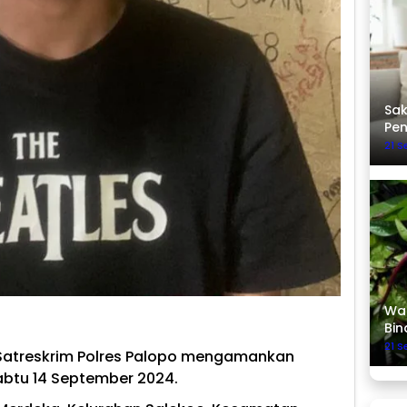
Sak
Pe
21 
Was
Bin
21 
Satreskrim Polres Palopo mengamankan
abtu 14 September 2024.