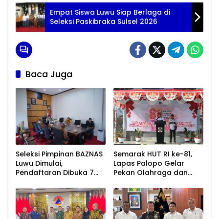
Empat Siswa Luwu Siap Berlaga di
Seleksi Paskibraka Sulsel 2026
Baca Juga
Seleksi Pimpinan BAZNAS
Semarak HUT RI ke-81,
Luwu Dimulai,
Lapas Palopo Gelar
Pendaftaran Dibuka 7
Pekan Olahraga dan
Agustus 2026
Lomba Tradisional