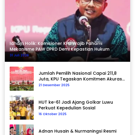
Idham Holik: Komisioner KPU Wajib Pahami
Mekanisme PAW DPRD Demi Kepastian Hukum
31 Juli 2026
Jumlah Pemilih Nasional Capai 211,8
Juta, KPU Tegaskan Komitmen Akurasi
Data Berkelanjutan
21 Desember 2025
HUT ke-61 Jadi Ajang Golkar Luwu
Perkuat Kepedulian Sosial
16 Oktober 2025
Adnan Husain & Nurmaningsi Resmi