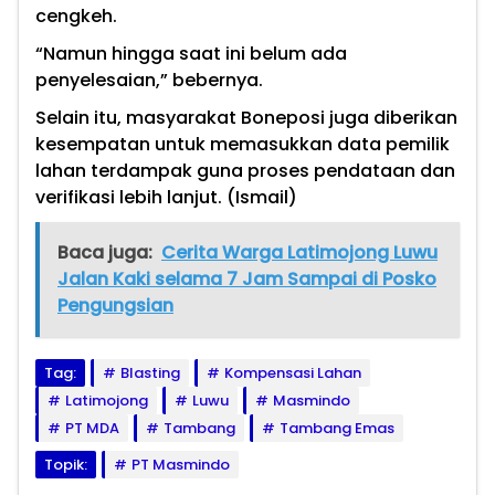
cengkeh.
“Namun hingga saat ini belum ada
penyelesaian,” bebernya.
Selain itu, masyarakat Boneposi juga diberikan
kesempatan untuk memasukkan data pemilik
lahan terdampak guna proses pendataan dan
verifikasi lebih lanjut.
(Ismail)
Baca juga:
Cerita Warga Latimojong Luwu
Jalan Kaki selama 7 Jam Sampai di Posko
Pengungsian
Tag:
Blasting
Kompensasi Lahan
Latimojong
Luwu
Masmindo
PT MDA
Tambang
Tambang Emas
Topik:
PT Masmindo