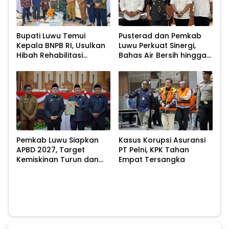
Bupati Luwu Temui
Pusterad dan Pemkab
Kepala BNPB RI, Usulkan
Luwu Perkuat Sinergi,
Hibah Rehabilitasi
Bahas Air Bersih hingga
Pascabencana
Infrastruktur
Pascabencana
Pemkab Luwu Siapkan
Kasus Korupsi Asuransi
APBD 2027, Target
PT Pelni, KPK Tahan
Kemiskinan Turun dan
Empat Tersangka
Ekonomi Tumbuh 8,07
Persen