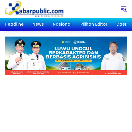
Langsung
ke
konten
Headline
News
Nasional
Pilihan Editor
Daera